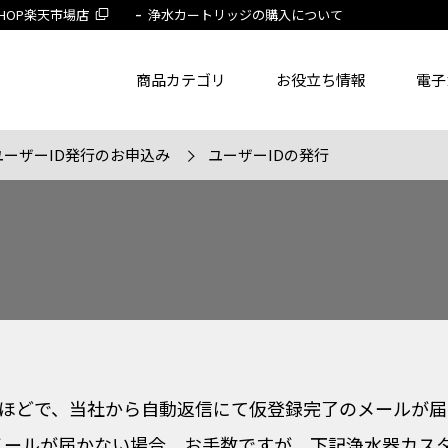
 SHOP楽天市場店
浄水カートリッジの購入について
商品カテゴリ
お役立ち情報
電子
ユーザーID発行のお申込み
ユーザーIDの発行
了品を除く
節湯水栓製品だけを表示
旧MYM製品だ
品番
商品名
フリー
0分ほどで、当社から自動返信にて仮登録完了のメールが
メールが届かない場合、お手数ですが、下記浄水器カス