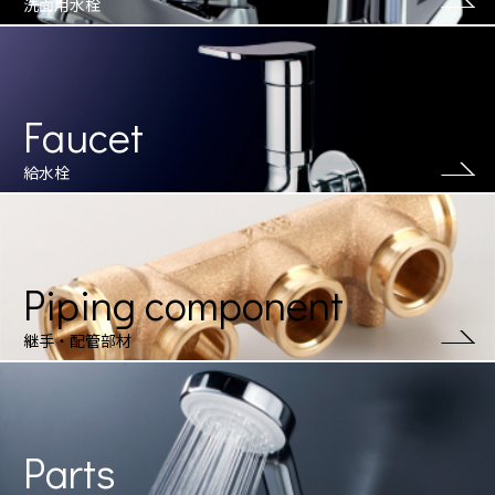
洗面用水栓
Faucet
給水栓
Piping component
継手・配管部材
Parts