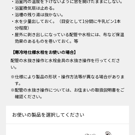
・浴室内の温度を下げないように窓を開けたままにしない。
・浴室換気扇は止める。
・浴槽の残り湯は抜かない。
・水を少量出しておく。（目安として1分間に牛乳ビン1本
分程度）
・屋外に剥き出しになっている配管や水栓には、布など保温
効果のあるものを巻いておく。等
【寒冷地仕様⽔栓をお使いの場合】
配管の⽔抜き操作と⽔栓⾦具の⽔抜き操作を⾏ってくださ
い。
※仕様により製品の形状・操作⽅法等が異なる場合がありま
す。
※配管の⽔抜き操作については、お住まいの取扱説明書をご
確認ください。
お使いの製品を選択してください