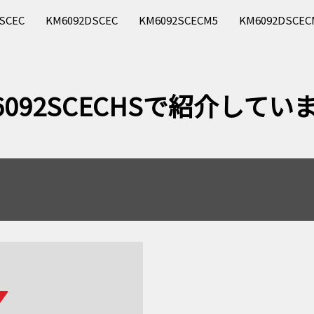
92SCEC KM6092DSCEC KM6092SCECM5 KM6092DS
092SCECHSで紹介してい