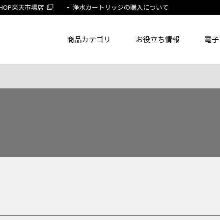
 SHOP楽天市場店
浄水カートリッジの購入について
商品カテゴリ
お役立ち情報
電子
了品を除く
節湯水栓製品だけを表示
旧MYM製品だ
品番
商品名
フリー