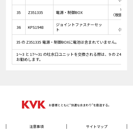
￥66,
35
Z351335
電源・制御BOX
〈税抜価格 ￥
ジョイントファスナーセッ
￥3
36
KPS1948
ト
〈税抜価格
35 の Z351335 電源・制御BOXに電池は含まれていません。
1～3 と 17～31 の吐水口ユニットを交換される際は、9 の Z42094
お勧めします。
お客様とともに“快適な水まわり”を創造する。
注意事項
サイトマップ