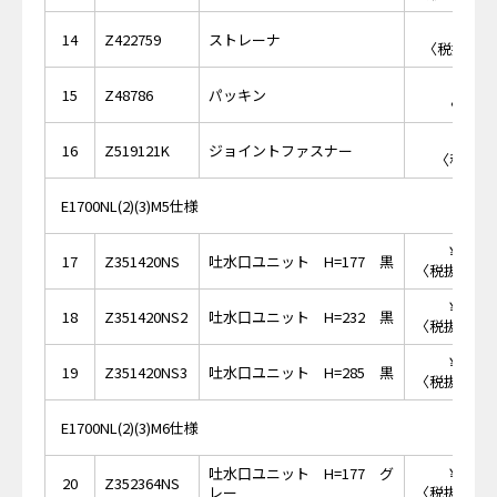
￥4,
14
Z422759
ストレーナ
〈税抜価格 
￥
15
Z48786
パッキン
〈税抜価
￥2
16
Z519121K
ジョイントファスナー
〈税抜価格
E1700NL(2)(3)M5仕様
￥58,
17
Z351420NS
吐水口ユニット H=177 黒
〈税抜価格 ￥
￥63,
18
Z351420NS2
吐水口ユニット H=232 黒
〈税抜価格 ￥
￥72,
19
Z351420NS3
吐水口ユニット H=285 黒
〈税抜価格 ￥
E1700NL(2)(3)M6仕様
吐水口ユニット H=177 グ
￥58,
20
Z352364NS
レー
〈税抜価格 ￥