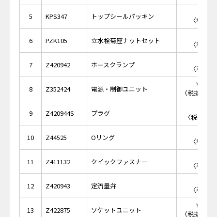
￥2
5
KPS347
トップシールパッキン
〈税抜価格
￥5
6
PZK105
立水栓菊座ナットセット
〈税抜価格
￥2
7
Z420942
ホースクランプ
〈税抜価格
￥69,
8
Z352424
電源・制御ユニット
〈税抜価格 ￥
￥1,
9
Z420944S
プラグ
〈税抜価格 
￥1
10
Z44525
Oリング
〈税抜価格
￥3
11
Z411132
クイックファスナー
〈税抜価格
￥1,
12
Z420943
定流量弁
〈税抜価格
￥14,
13
Z422875
ソケットユニット
〈税抜価格 ￥