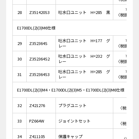
￥72,
28
Z351420S3
吐水口ユニット H=285 黒
〈税抜価格 ￥
E1700DL(2)(3)M6仕様
吐水口ユニット H=177 グ
￥58,
29
Z352364S
レー
〈税抜価格 ￥
吐水口ユニット H=232 グ
￥63,
30
Z352364S2
レー
〈税抜価格 ￥
吐水口ユニット H=285 グ
￥72,
31
Z352364S3
レー
〈税抜価格 ￥
E1700DL(2)(3)M4・E1700DL(2)(3)M5・E1700DL(2)(3)M6仕様
￥4,
32
Z421276
プラグユニット
〈税抜価格 
￥3,
33
PZ664W
ジョイントセット
〈税抜価格 
￥8
34
Z411105
保護キャップ
〈税抜価格