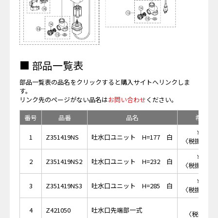
■ 部品一覧表
部品一覧表の品名をクリックすると購入サイトへリンクしま
す。
リンク先のページがない品名は
お問い合わせ
ください。
番号
品番
品名
希望小
￥58,
1
Z351419NS
吐水口ユニット H=177 白
〈税抜価格 ￥
￥63,
2
Z351419NS2
吐水口ユニット H=232 白
〈税抜価格 ￥
￥72,
3
Z351419NS3
吐水口ユニット H=285 白
〈税抜価格 ￥
￥4,
4
Z421050
吐水口先端部一式
〈税抜価格 