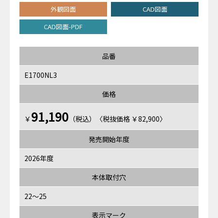
外観図面
CAD図面
CAD図面-PDF
品番
E1700NL3
価格
91,190
￥
（税込）〈税抜価格 ￥82,900〉
発売開始年度
2026年度
本体取付穴
22～25
表示マーク