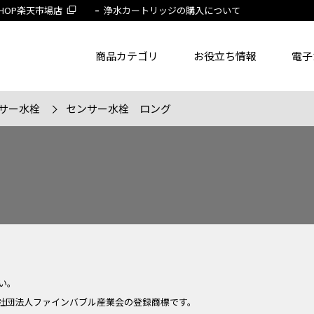
 SHOP楽天市場店
浄水カートリッジの購入について
商品カテゴリ
お役立ち情報
電子
サー水栓
センサー水栓 ロング
了品を除く
節湯水栓製品だけを表示
旧MYM製品だ
品番
商品名
フリー
い。
社団法人ファインバブル産業会の登録商標です。