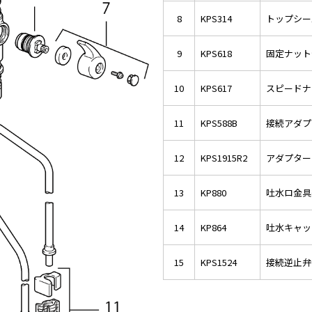
8
KPS314
トップシー
9
KPS618
固定ナット
10
KPS617
スピードナ
11
KPS588B
接続アダプ
12
KPS1915R2
アダプター
13
KP880
吐水ロ金具
14
KP864
吐水キャッ
15
KPS1524
接続逆止弁