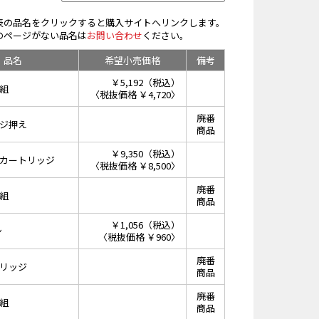
表の品名をクリックすると購入サイトへリンクします。
のページがない品名は
お問い合わせ
ください。
品名
希望小売価格
備考
￥5,192（税込）
組
〈税抜価格 ￥4,720〉
廃番
ジ押え
商品
￥9,350（税込）
カートリッジ
〈税抜価格 ￥8,500〉
廃番
組
商品
￥1,056（税込）
ン
〈税抜価格 ￥960〉
廃番
リッジ
商品
廃番
組
商品