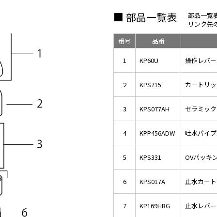
■ 部品一覧表
部品一覧
リンク先
番号
品番
1
KP60U
操作レバー
2
KPS715
カートリッ
3
KPS077AH
セラミック
4
KPP456ADW
吐水パイプ
5
KPS331
OVパッキ
6
KPS017A
止水カート
7
KP169HBG
止水レバー