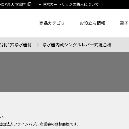
 SHOP楽天市場店
浄水カートリッジの購入について
商品カテゴリ
お役立ち情報
電子
台付1穴浄水器付
浄水器内蔵シングルレバー式混合栓
了品を除く
節湯水栓製品だけを表示
旧MYM製品だ
品番
商品名
フリー
い。
社団法人ファインバブル産業会の登録商標です。