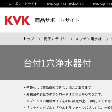
コーポレートサイト
KVK AQUA SHOP本店
KVK AQUA
商品サポートサイト
トップ
商品カテゴリ
キッチン用水栓
検索条件
販売終
台付1穴浄水器付
・予告なしに部品供給できない場合があります。
・外観図の表紙のダウンロードは
こちら
からできます。
※プリンタの用紙サイズをA3に設定の上、印刷してくださ
・「ファインバブル」「ウルトラファインバブル」は、一般