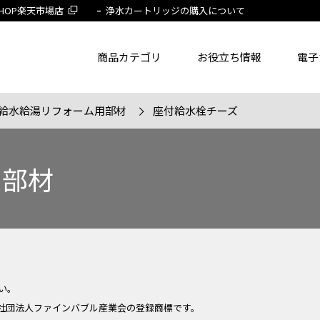
 SHOP楽天市場店
浄水カートリッジの購入について
商品カテゴリ
お役立ち情報
電子
給水給湯リフォーム用部材
座付給水栓チーズ
了品を除く
節湯水栓製品だけを表示
旧MYM製品だ
用部材
品番
商品名
フリー
い。
社団法人ファインバブル産業会の登録商標です。