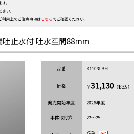
ます。
ださい。
ご利用上のご注意事項は
こちら
でご確認ください。
吐止水付 吐水空間88mm
品番
K1103LBH
31,130
価格
￥
（税込）〈
発売開始年度
2026年度
本体取付穴
22～25