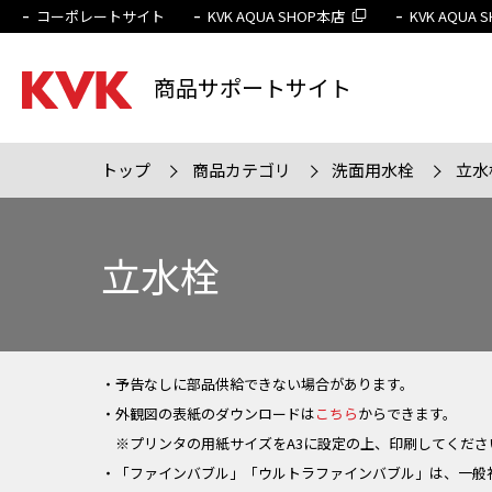
コーポレートサイト
KVK AQUA SHOP本店
KVK AQUA
商品サポートサイト
トップ
商品カテゴリ
洗面用水栓
立水
検索条件
販売終
立水栓
・予告なしに部品供給できない場合があります。
・外観図の表紙のダウンロードは
こちら
からできます。
※プリンタの用紙サイズをA3に設定の上、印刷してくださ
・「ファインバブル」「ウルトラファインバブル」は、一般