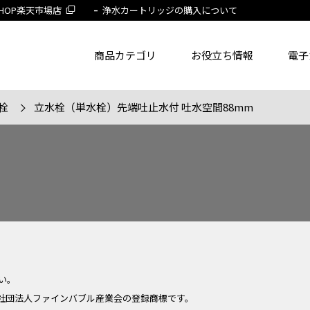
 SHOP楽天市場店
浄水カートリッジの購入について
商品カテゴリ
お役立ち情報
電子
栓
立水栓（単水栓）先端吐止水付 吐水空間88mm
了品を除く
節湯水栓製品だけを表示
旧MYM製品だ
品番
商品名
フリー
い。
社団法人ファインバブル産業会の登録商標です。