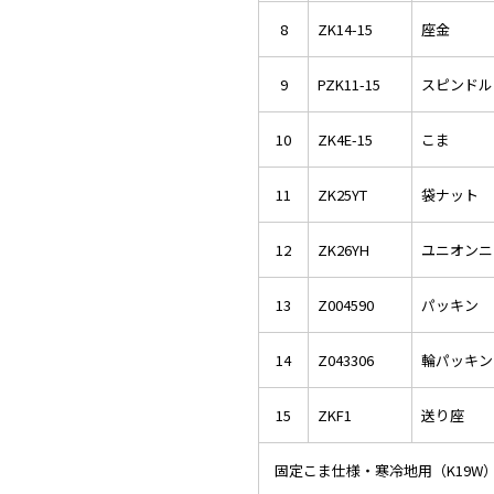
8
ZK14-15
座金
9
PZK11-15
スピンドル
10
ZK4E-15
こま
11
ZK25YT
袋ナット
12
ZK26YH
ユニオンニ
13
Z004590
パッキン
14
Z043306
輪パッキン
15
ZKF1
送り座
固定こま仕様・寒冷地用（K19W