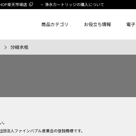
 SHOP楽天市場店
浄水カートリッジの購入について
商品カテゴリ
お役立ち情報
電子
分岐水栓
了品を除く
節湯水栓製品だけを表示
旧MYM製品だ
品番
商品名
フリー
い。
社団法人ファインバブル産業会の登録商標です。