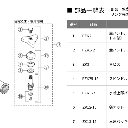
■ 部品一覧表
部品一覧
リンク先
番号
品番
金ハンドル
1
PZK2
ドル付）
2
PZK1-2
金ハンドル
3
ZK3
青ビス
4
PZK75-13
スピンドル
5
PZK127
水栓上部パ
6
ZK12-15
袋ナット
7
ZK13-15
三角パッキ