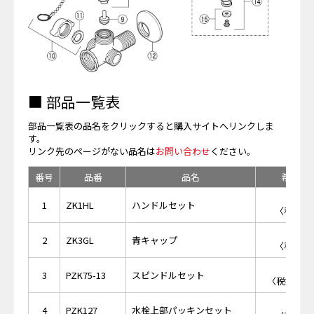
■ 部品一覧表
部品一覧表の品名をクリックすると購入サイトへリンクしま
す。
リンク先のページがない品名は
お問い合わせ
ください。
番号
品番
品名
希望小
￥7
1
ZK1HL
ハンドルセット
〈税抜価格
￥2
2
ZK3GL
青キャップ
〈税抜価格
￥1,
3
PZK75-13
スピンドルセット
〈税抜価格 
￥2
4
PZK127
水栓上部パッキンセット