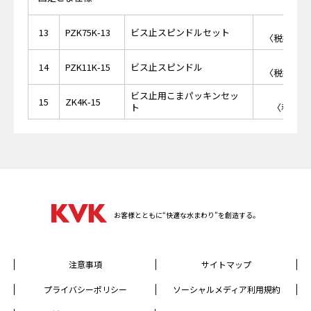
￥1,
13
PZK75K-13
ビス止スピンドルセット
〈税抜価格 
￥1,
14
PZK11K-15
ビス止スピンドル
〈税抜価格 
ビス止用こまパッキンセッ
￥2
15
ZK4K-15
ト
〈税抜価格
お客様とともに“快適な水まわり”を創造する。
注意事項
サイトマップ
プライバシーポリシー
ソーシャルメディア利用規約