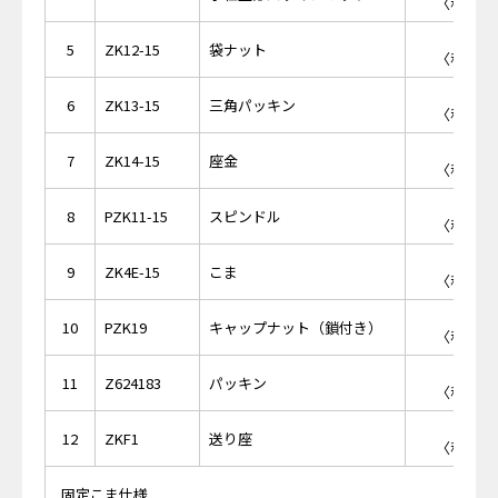
〈税抜価格
￥7
5
ZK12-15
袋ナット
〈税抜価格
￥1
6
ZK13-15
三角パッキン
〈税抜価格
￥1
7
ZK14-15
座金
〈税抜価格
￥9
8
PZK11-15
スピンドル
〈税抜価格
￥2
9
ZK4E-15
こま
〈税抜価格
￥7
10
PZK19
キャップナット（鎖付き）
〈税抜価格
￥1
11
Z624183
パッキン
〈税抜価格
￥8
12
ZKF1
送り座
〈税抜価格
固定こま仕様