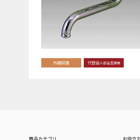
外観図面
代替品
※部品互換無
商品カテゴリ
お役立