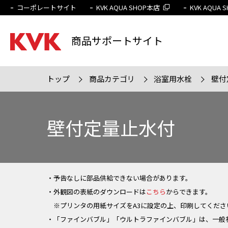
コーポレートサイト
KVK AQUA SHOP本店
KVK AQUA
商品サポートサイト
トップ
商品カテゴリ
浴室用水栓
壁付
検索条件
販売終
壁付定量止水付
・予告なしに部品供給できない場合があります。
・外観図の表紙のダウンロードは
こちら
からできます。
※プリンタの用紙サイズをA3に設定の上、印刷してくださ
・「ファインバブル」「ウルトラファインバブル」は、一般