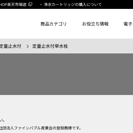
 SHOP楽天市場店
浄水カートリッジの購入について
商品カテゴリ
お役立ち情報
電子
定量止水付
定量止水付単水栓
了品を除く
節湯水栓製品だけを表示
旧MYM製品だ
品番
商品名
フリー
い。
社団法人ファインバブル産業会の登録商標です。