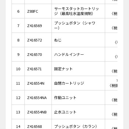
サーモスタットカートリッ
￥9,
6
Z88FC
ジ（最高吐水温度規制）
〈税抜価格 
プッシュボタン（シャワ
￥4,
7
Z416569
ー）
〈税抜価格 
￥2
8
Z416572
ねじ
〈税抜価格
￥8
9
Z416570
ハンドルインナー
〈税抜価格
￥1,
10
Z416571
固定ナット
〈税抜価格 
￥12,
11
Z416554N
自閉カートリッジ
〈税抜価格 ￥
￥6,
12
Z416554NA
作動ユニット
〈税抜価格 
￥6,
13
Z416554NB
止水ユニット
〈税抜価格 
￥4,
14
Z416568
プッシュボタン（カラン）
〈税抜価格 