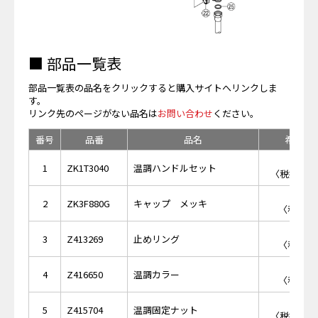
■ 部品一覧表
部品一覧表の品名をクリックすると購入サイトへリンクしま
す。
リンク先のページがない品名は
お問い合わせ
ください。
番号
品番
品名
希望小
￥5,
1
ZK1T3040
温調ハンドルセット
〈税抜価格 
￥7
2
ZK3F880G
キャップ メッキ
〈税抜価格
￥4
3
Z413269
止めリング
〈税抜価格
￥1,
4
Z416650
温調カラー
〈税抜価格
￥1,
5
Z415704
温調固定ナット
〈税抜価格 