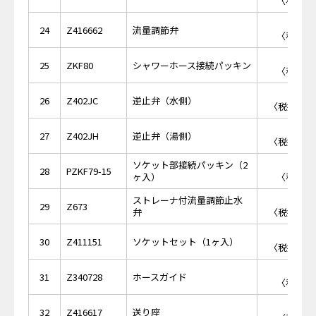
〈税抜価格
￥9
24
Z416662
流量調節弁
〈税抜価格
￥1
25
ZKF80
シャワーホース接続パッキン
〈税抜価格
￥1,
26
Z402JC
逆止弁（水側）
〈税抜価格 
￥1,
27
Z402JH
逆止弁（湯側）
〈税抜価格 
ソケット部接続パッキン（2
￥2
28
PZKF79-15
ヶ入）
〈税抜価格
ストレーナ付流量調節止水
￥2,
29
Z673
弁
〈税抜価格 
￥9,
30
Z411151
ソケットセット（1ヶ入）
〈税抜価格 
￥7
31
Z340728
ホースガイド
〈税抜価格
￥1,
32
Z416617
送り座