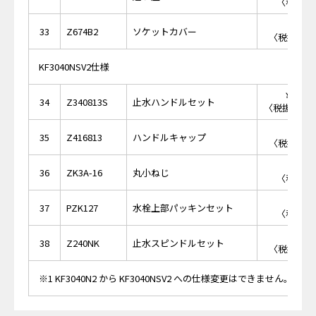
〈税抜価格
￥2,
33
Z674B2
ソケットカバー
〈税抜価格 
KF3040NSV2仕様
￥13,
34
Z340813S
止水ハンドルセット
〈税抜価格 ￥
￥6,
35
Z416813
ハンドルキャップ
〈税抜価格 
￥1
36
ZK3A-16
丸小ねじ
〈税抜価格
￥2
37
PZK127
水栓上部パッキンセット
〈税抜価格
￥2,
38
Z240NK
止水スピンドルセット
〈税抜価格 
※1 KF3040N2 から KF3040NSV2 への仕様変更はできません。