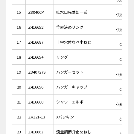
￥2,
15
Z3040CP
吐水口先端部一式
〈税抜価格 
￥1,
16
Z416652
位置決めリング
〈税抜価格 
￥1
17
Z416687
十字穴付なべ小ねじ
〈税抜価格
￥4
18
Z416654
リング
〈税抜価格
￥3,
19
Z340727S
ハンガーセット
〈税抜価格 
￥3
20
Z416656
ハンガーキャップ
〈税抜価格
￥4,
21
Z416660
シャワーエルボ
〈税抜価格 
￥1
22
ZK121-13
Xパッキン
〈税抜価格
￥9
23
Z416663
流量調節弁止めねじ