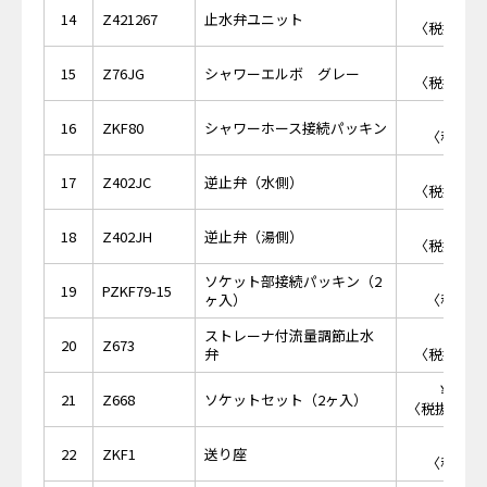
￥8,
14
Z421267
止水弁ユニット
〈税抜価格 
￥2,
15
Z76JG
シャワーエルボ グレー
〈税抜価格 
￥1
16
ZKF80
シャワーホース接続パッキン
〈税抜価格
￥1,
17
Z402JC
逆止弁（水側）
〈税抜価格 
￥1,
18
Z402JH
逆止弁（湯側）
〈税抜価格 
ソケット部接続パッキン（2
￥2
19
PZKF79-15
ヶ入）
〈税抜価格
ストレーナ付流量調節止水
￥2,
20
Z673
弁
〈税抜価格 
￥17,
21
Z668
ソケットセット（2ヶ入）
〈税抜価格 ￥
￥8
22
ZKF1
送り座
〈税抜価格