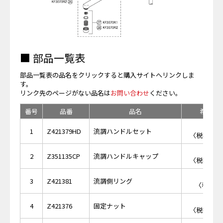
■ 部品一覧表
部品一覧表の品名をクリックすると購入サイトへリンクしま
す。
リンク先のページがない品名は
お問い合わせ
ください。
番号
品番
品名
希望小
￥3,
1
Z421379HD
流調ハンドルセット
〈税抜価格 
￥1,
2
Z351135CP
流調ハンドルキャップ
〈税抜価格 
￥4
3
Z421381
流調側リング
〈税抜価格
￥1,
4
Z421376
固定ナット
〈税抜価格 