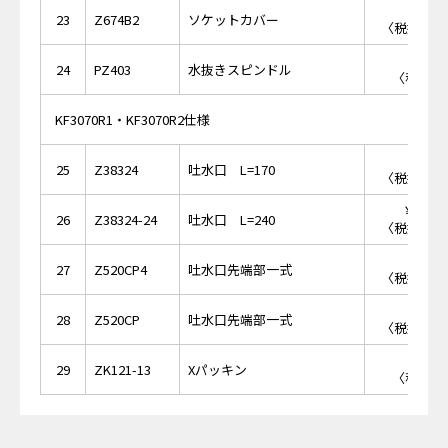
￥2,
23
Z674B2
ソケットカバー
〈税抜価格 
￥7
24
PZ403
水抜きスピンドル
〈税抜価格
KF3070R1・KF3070R2仕様
￥7,
25
Z38324
吐水口 L=170
〈税抜価格 
￥10,
26
Z38324-24
吐水口 L=240
〈税抜価格 
￥1,
27
Z520CP4
吐水口先端部一式
〈税抜価格 
￥1,
28
Z520CP
吐水口先端部一式
〈税抜価格 
￥1
29
ZK121-13
Xパッキン
〈税抜価格