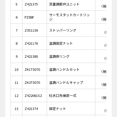
￥4,
5
Z421375
流量調節弁ユニット
〈税抜価格 
サーモスタットカートリッ
￥8,
6
PZ88F
ジ
〈税抜価格 
￥3
7
Z351136
ストッパーリング
〈税抜価格
￥6
8
Z421176
温調固定ナット
〈税抜価格
￥6
9
Z421380
温調側リング
〈税抜価格
￥4,
10
ZK1T3070
温調ハンドルセット
〈税抜価格 
￥1,
11
ZK3T3070
温調ハンドルキャップ
〈税抜価格 
￥2,
12
Z422061S2
吐水口先端部一式
〈税抜価格 
￥8
13
Z421374
固定ナット
〈税抜価格