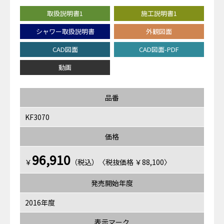
取扱説明書1
施工説明書1
シャワー取扱説明書
外観図面
CAD図面
CAD図面-PDF
動画
品番
KF3070
価格
96,910
￥
（税込）〈税抜価格 ￥88,100〉
発売開始年度
2016年度
表示マーク