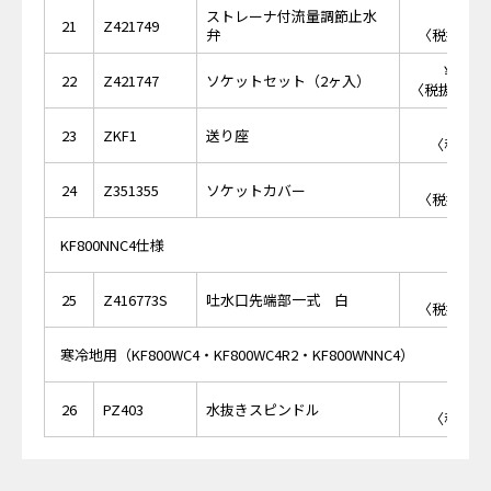
ストレーナ付流量調節止水
￥2,
21
Z421749
弁
〈税抜価格 
￥18,
22
Z421747
ソケットセット（2ヶ入）
〈税抜価格 ￥
￥8
23
ZKF1
送り座
〈税抜価格
￥2,
24
Z351355
ソケットカバー
〈税抜価格 
KF800NNC4仕様
￥2,
25
Z416773S
吐水口先端部一式 白
〈税抜価格 
寒冷地用（KF800WC4・KF800WC4R2・KF800WNNC4）
￥7
26
PZ403
水抜きスピンドル
〈税抜価格