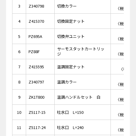
￥3,
3
Z340798
切換カラー
〈税抜価格 
￥1,
4
Z415370
切換固定ナット
〈税抜価格 
￥5,
5
PZ695A
切換弁ユニット
〈税抜価格 
サーモスタットカートリッ
￥8,
6
PZ88F
ジ
〈税抜価格 
￥8
7
Z415595
温調固定ナット
〈税抜価格
￥3,
8
Z340797
温調カラー
〈税抜価格 
￥2,
9
ZK1T800
温調ハンドルセット 白
〈税抜価格 
￥3,
10
Z5117-15
吐水口 L=150
〈税抜価格 
￥4,
11
Z5117-24
吐水口 L=240
〈税抜価格 