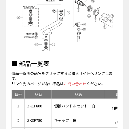
■ 部品一覧表
部品一覧表の品名をクリックすると購入サイトへリンクしま
す。
リンク先のページがない品名は
お問い合わせ
ください。
番号
品番
品名
希望小
￥1,
1
ZK1F800
切換ハンドルセット 白
〈税抜価格 
￥4
2
ZK3F780
キャップ 白
〈税抜価格