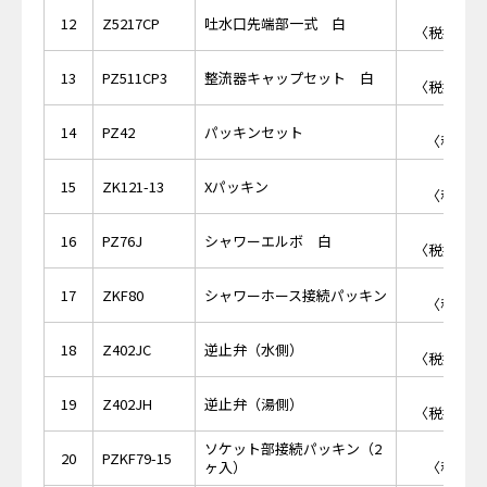
￥2,
12
Z5217CP
吐水口先端部一式 白
〈税抜価格 
￥1,
13
PZ511CP3
整流器キャップセット 白
〈税抜価格 
￥3
14
PZ42
パッキンセット
〈税抜価格
￥1
15
ZK121-13
Xパッキン
〈税抜価格
￥2,
16
PZ76J
シャワーエルボ 白
〈税抜価格 
￥1
17
ZKF80
シャワーホース接続パッキン
〈税抜価格
￥1,
18
Z402JC
逆止弁（水側）
〈税抜価格 
￥1,
19
Z402JH
逆止弁（湯側）
〈税抜価格 
ソケット部接続パッキン（2
￥2
20
PZKF79-15
ヶ入）
〈税抜価格