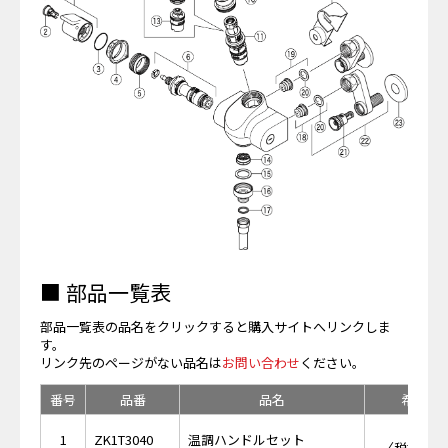
■ 部品一覧表
部品一覧表の品名をクリックすると購入サイトへリンクしま
す。
リンク先のページがない品名は
お問い合わせ
ください。
番号
品番
品名
希望小
￥5,
1
ZK1T3040
温調ハンドルセット
〈税抜価格 