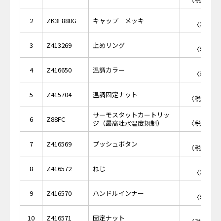
￥7
2
ZK3F880G
キャップ メッキ
〈税抜価格
￥4
3
Z413269
止めリング
〈税抜価格
￥1,
4
Z416650
温調カラー
〈税抜価格
￥1,
5
Z415704
温調固定ナット
〈税抜価格 
サーモスタットカートリッ
￥9,
6
Z88FC
ジ（最高吐水温度規制）
〈税抜価格 
￥4,
7
Z416569
プッシュボタン
〈税抜価格 
￥2
8
Z416572
ねじ
〈税抜価格
￥8
9
Z416570
ハンドルインナー
〈税抜価格
￥1,
10
Z416571
固定ナット