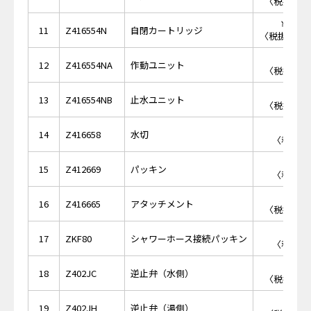
〈税抜価格 
￥12,
11
Z416554N
自閉カートリッジ
〈税抜価格 ￥
￥6,
12
Z416554NA
作動ユニット
〈税抜価格 
￥6,
13
Z416554NB
止水ユニット
〈税抜価格 
￥4
14
Z416658
水切
〈税抜価格
￥2
15
Z412669
パッキン
〈税抜価格
￥2,
16
Z416665
アタッチメント
〈税抜価格 
￥1
17
ZKF80
シャワーホース接続パッキン
〈税抜価格
￥1,
18
Z402JC
逆止弁（水側）
〈税抜価格 
￥1,
19
Z402JH
逆止弁（湯側）