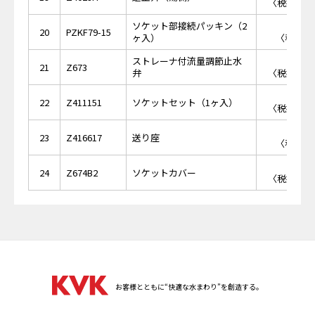
〈税抜価格 
ソケット部接続パッキン（2
￥2
20
PZKF79-15
ヶ入）
〈税抜価格
ストレーナ付流量調節止水
￥2,
21
Z673
弁
〈税抜価格 
￥9,
22
Z411151
ソケットセット（1ヶ入）
〈税抜価格 
￥1,
23
Z416617
送り座
〈税抜価格
￥2,
24
Z674B2
ソケットカバー
〈税抜価格 
お客様とともに“快適な水まわり”を創造する。