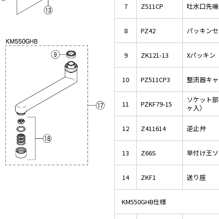
7
Z511CP
吐水口先端
8
PZ42
パッキンセ
9
ZK121-13
Xパッキン
10
PZ511CP3
整流器キャ
ソケット部
11
PZKF79-15
ヶ入）
12
Z411614
逆止弁
13
Z66S
早付け王ソ
14
ZKF1
送り座
KM550GHB仕様