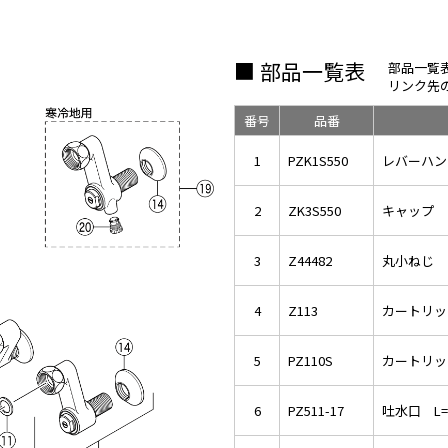
■ 部品一覧表
部品一覧
リンク先
番号
品番
1
PZK1S550
レバーハン
2
ZK3S550
キャップ 
3
Z44482
丸小ねじ
4
Z113
カートリッ
5
PZ110S
カートリッ
6
PZ511-17
吐水口 L=