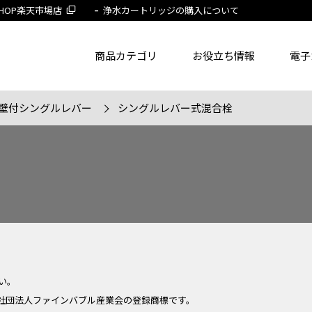
 SHOP楽天市場店
浄水カートリッジの購入について
商品カテゴリ
お役立ち情報
電子
壁付シングルレバー
シングルレバー式混合栓
了品を除く
節湯水栓製品だけを表示
旧MYM製品だ
品番
商品名
フリー
い。
社団法人ファインバブル産業会の登録商標です。