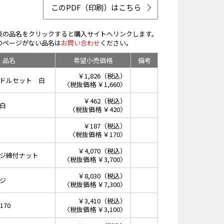
このPDF（印刷）はこちら
表の品名をクリックすると購入サイトへリンクします。
のページがない品名は
お問い合わせ
ください。
品名
希望小売価格
備考
￥1,826（税込）
ドルセット 白
〈税抜価格 ￥1,660〉
￥462（税込）
白
〈税抜価格 ￥420〉
￥187（税込）
〈税抜価格 ￥170〉
￥4,070（税込）
ジ締付ナット
〈税抜価格 ￥3,700〉
￥8,030（税込）
ジ
〈税抜価格 ￥7,300〉
￥3,410（税込）
170
〈税抜価格 ￥3,100〉