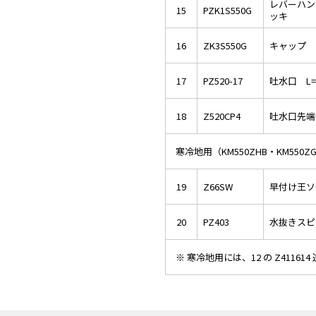
レバーハン
15
PZK1S550G
ッキ
16
ZK3S550G
キャップ 
17
PZ520-17
吐水口 L=
18
Z520CP4
吐水口先端
寒冷地用（KM550ZHB・KM550Z
19
Z66SW
早付け王ソ
20
PZ403
水抜きスピ
※ 寒冷地用には、12 の Z4116