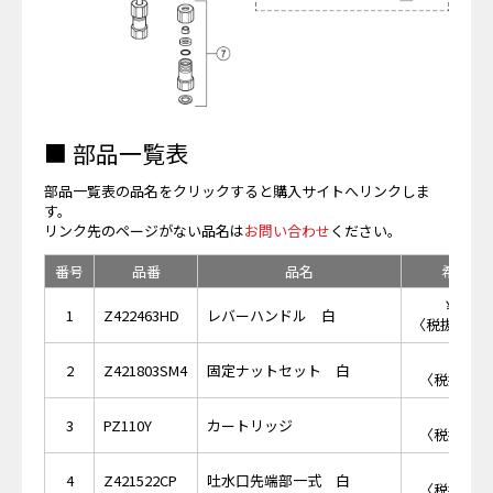
■ 部品一覧表
部品一覧表の品名をクリックすると購入サイトへリンクしま
す。
リンク先のページがない品名は
お問い合わせ
ください。
番号
品番
品名
希望小
￥13,
1
Z422463HD
レバーハンドル 白
〈税抜価格 ￥
￥2,
2
Z421803SM4
固定ナットセット 白
〈税抜価格 
￥5,
3
PZ110Y
カートリッジ
〈税抜価格 
￥7,
4
Z421522CP
吐水口先端部一式 白
〈税抜価格 