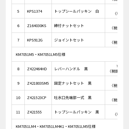
￥3
5
KPS1374
トップシールパッキン 白
〈税抜価格
￥1,
6
Z164030KS
締付ナットセット
〈税抜価格 
￥5,
7
KPS912G
ジョイントセット
〈税抜価格 
KM7051M5・KM7051LM5仕様
￥13,
8
Z422464HD
レバーハンドル 黒
〈税抜価格 ￥
￥2,
9
Z421803SM5
固定ナットセット 黒
〈税抜価格 
￥7,
10
Z421523CP
吐水口先端部一式 黒
〈税抜価格 
￥3
11
Z421555
トップシールパッキン 黒
〈税抜価格
KM7051LM4・KM7051LM4K1・KM7051LM5仕様