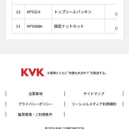
￥2
12
KPS314
トップシールパッキン
〈税抜価格
￥9
13
KPS608A
固定ナットセット
〈税抜価格
お客様とともに“快適な水まわり”を創造する。
注意事項
サイトマップ
プライバシーポリシー
ソーシャルメディア利用規約
推奨環境・ご利用条件
©2026 KVK CORPORATION