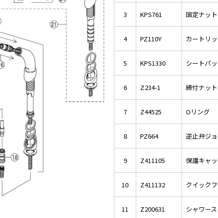
3
KPS761
固定ナット
4
PZ110Y
カートリッ
5
KPS1330
シートパッ
6
Z234-1
締付ナット
7
Z44525
Oリング
8
PZ664
逆止弁ジョ
9
Z411105
保護キャッ
10
Z411132
クイックフ
11
Z200631
シャワース