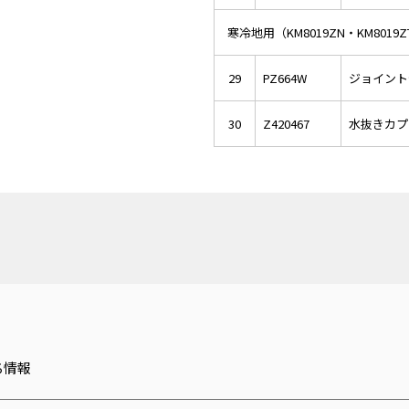
寒冷地用（KM8019ZN・KM8019Z
29
PZ664W
ジョイント
30
Z420467
水抜きカプ
ち情報