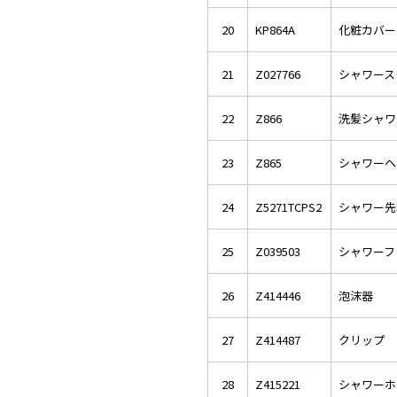
20
KP864A
化粧カバー
21
Z027766
シャワース
22
Z866
洗髪シャワ
23
Z865
シャワーヘ
24
Z5271TCPS2
シャワー先
25
Z039503
シャワーフ
26
Z414446
泡沫器
27
Z414487
クリップ
28
Z415221
シャワーホー