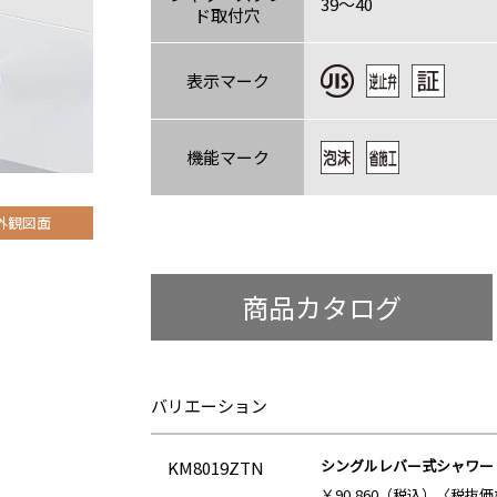
39～40
ド取付穴
表示マーク
機能マーク
外観図面
商品カタログ
バリエーション
シングルレバー式シャワー
KM8019ZTN
￥90,860（税込）〈税抜価格