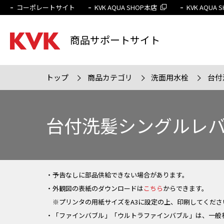
コーポレートサイト
KVK AQUA SHOP本店
KVK AQUA
商品サポートサイト
トップ
商品カテゴリ
洗面用水栓
台付
検索条件
販売終
台付洗髪シングルレ
・予告なしに部品供給できない場合があります。
・外観図の表紙のダウンロードは
こちら
からできます。
※プリンタの用紙サイズをA3に設定の上、印刷してくださ
・「ファインバブル」「ウルトラファインバブル」は、一般