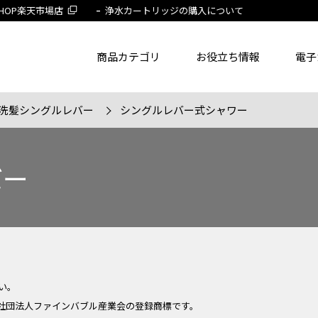
 SHOP楽天市場店
浄水カートリッジの購入について
商品カテゴリ
お役立ち情報
電子
洗髪シングルレバー
シングルレバー式シャワー
了品を除く
節湯水栓製品だけを表示
旧MYM製品だ
バー
品番
商品名
フリー
い。
社団法人ファインバブル産業会の登録商標です。