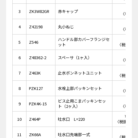
￥6
3
ZK3W82GR
赤キャップ
〈税抜価格
￥1
4
Z42198
丸小ねじ
〈税抜価格
ハンドル部カバーフランジセ
￥4,
5
Z546
ット
〈税抜価格 
￥1
6
Z48362-2
スペーサ（1ヶ入）
〈税抜価格
￥2,
7
Z463K
止水ボンネットユニット
〈税抜価格 
￥2
8
PZK127
水栓上部パッキンセット
〈税抜価格
ビス止用こまパッキンセッ
￥4
9
PZK4K-15
ト（2ヶ入）
〈税抜価格
￥18,
10
Z464P
吐水口 L=220
〈税抜価格 ￥
￥1,
11
ZK66A
吐水口先端部一式
〈税抜価格 