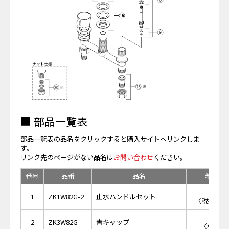
■ 部品一覧表
部品一覧表の品名をクリックすると購入サイトへリンクしま
す。
リンク先のページがない品名は
お問い合わせ
ください。
番号
品番
品名
希望小
￥2,
1
ZK1W82G-2
止水ハンドルセット
〈税抜価格 
￥6
2
ZK3W82G
青キャップ
〈税抜価格