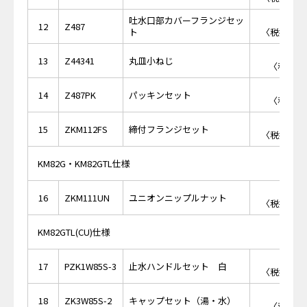
吐水口部カバーフランジセッ
￥5,
12
Z487
ト
〈税抜価格 
￥1
13
Z44341
丸皿小ねじ
〈税抜価格
￥4
14
Z487PK
パッキンセット
〈税抜価格
￥2,
15
ZKM112FS
締付フランジセット
〈税抜価格 
KM82G・KM82GTL仕様
￥3,
16
ZKM111UN
ユニオンニップルナット
〈税抜価格 
KM82GTL(CU)仕様
￥2,
17
PZK1W85S-3
止水ハンドルセット 白
〈税抜価格 
￥9
18
ZK3W85S-2
キャップセット（湯・水）
〈税抜価格