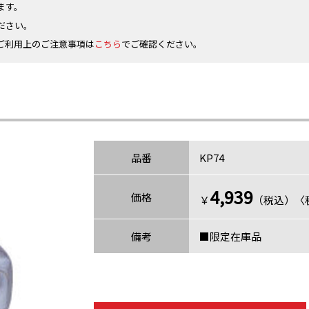
ます。
ださい。
ご利用上のご注意事項は
こちら
でご確認ください。
品番
KP74
4,939
価格
￥
（税込）〈税
備考
■限定在庫品