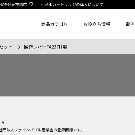
 SHOP楽天市場店
浄水カートリッジの購入について
商品カテゴリ
お役立ち情報
電子
セット
操作レバーFA237H用
了品を除く
節湯水栓製品だけを表示
旧MYM製品だ
品番
商品名
フリー
い。
社団法人ファインバブル産業会の登録商標です。