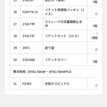
〈税抜価格 
ソケット部接続パッキン（2
￥2
26
PZKF79-15
ヶ入）
〈税抜価格
ストレーナ付流量調節止水
￥2,
27
Z421749
弁
〈税抜価格 
￥18,
28
Z421747
ソケットセット（2ヶ入）
〈税抜価格 ￥
￥8
29
ZKF1
送り座
〈税抜価格
￥2,
30
Z351668
ソケットカバー
〈税抜価格 
寒冷地用（MTB170KWP・MTB170KWPR2）
￥7
31
PZ403
水抜きスピンドル
〈税抜価格