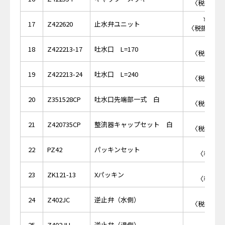
〈税抜価格 
￥11,
17
Z422620
止水弁ユニット
〈税抜価格 ￥
￥3,
18
Z422213-17
吐水口 L=170
〈税抜価格 
￥4,
19
Z422213-24
吐水口 L=240
〈税抜価格 
￥2,
20
Z351528CP
吐水口先端部一式 白
〈税抜価格 
￥1,
21
Z420735CP
整流器キャップセット 白
〈税抜価格 
￥3
22
PZ42
パッキンセット
〈税抜価格
￥1
23
ZK121-13
Xパッキン
〈税抜価格
￥1,
24
Z402JC
逆止弁（水側）
〈税抜価格 
￥1,
25
Z402JH
逆止弁（湯側）