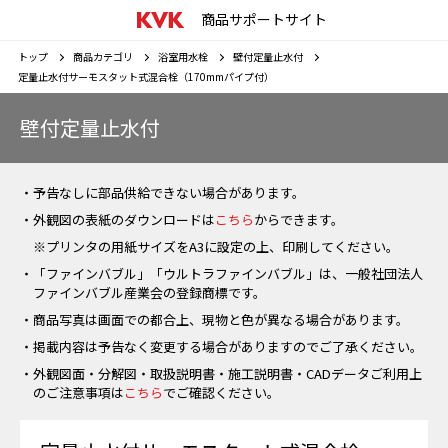
商品サポートサイト
トップ
商品カテゴリ
浴室用水栓
壁付定量止水付
定量止水付サーモスタット式混合栓（170mmパイプ付）
壁付定量止水付
・予告なしに部品供給できない場合があります。
・外観図の表紙のダウンロードは
こちら
からできます。
※プリンタの用紙サイズをA3に設定の上、印刷してください。
・「ファインバブル」「ウルトラファインバブル」は、一般社団法人
ファインバブル産業会の登録商標です。
・商品写真は画面での都合上、現物と色が異なる場合があります。
・掲載内容は予告なく変更する場合がありますのでご了承ください。
・外観図面・分解図・取扱説明書・施工説明書・CADデータご利用上
のご注意事項は
こちら
でご確認ください。