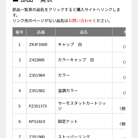
部品一覧表の品名をクリックすると購入サイトへリンクしま
す。
リンク先のページがない品名は
お問い合わせ
ください。
番号
品番
品名
希望小
￥4
1
ZK3F3000
キャップ 白
〈税抜価格
￥8
2
Z422665
カラーキャップ 白
〈税抜価格
￥7
3
Z351984
カラー
〈税抜価格
￥7
4
Z351982
温調カラー
〈税抜価格
サーモスタットカートリッ
￥8,
5
PZ351373
ジ
〈税抜価格 
￥2,
6
KPS1610
固定ナット
〈税抜価格 
￥6
7
Z351980
ストッパーリング