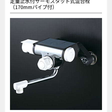
定量止水付サーモスタット式混合栓
（170mmパイプ付）