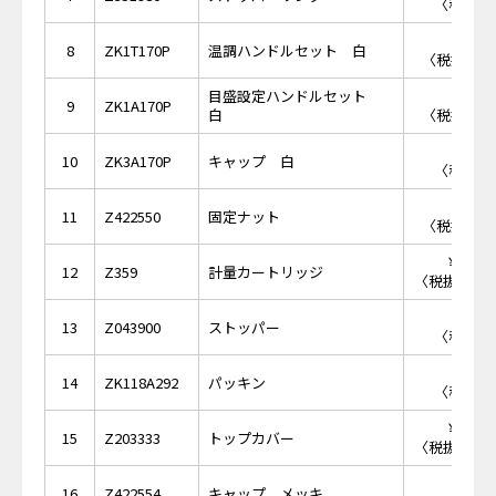
〈税抜価格
￥2,
8
ZK1T170P
温調ハンドルセット 白
〈税抜価格 
目盛設定ハンドルセット
￥3,
9
ZK1A170P
白
〈税抜価格 
￥7
10
ZK3A170P
キャップ 白
〈税抜価格
￥6,
11
Z422550
固定ナット
〈税抜価格 
￥13,
12
Z359
計量カートリッジ
〈税抜価格 ￥
￥6
13
Z043900
ストッパー
〈税抜価格
￥4
14
ZK118A292
パッキン
〈税抜価格
￥13,
15
Z203333
トップカバー
〈税抜価格 ￥
￥2,
16
Z422554
キャップ メッキ