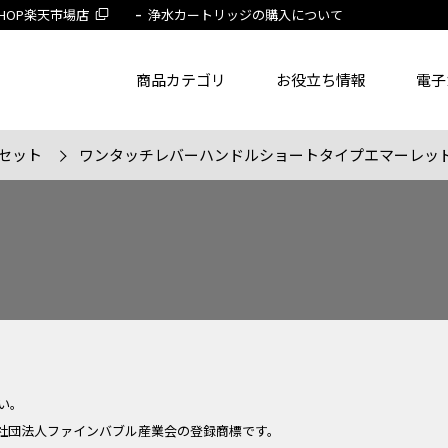
 SHOP楽天市場店
浄水カートリッジの購入について
商品カテゴリ
お役立ち情報
電子
セット
ワンタッチレバーハンドルショートタイプエマーレッ
了品を除く
節湯水栓製品だけを表示
旧MYM製品だ
品番
商品名
フリー
い。
社団法人ファインバブル産業会の登録商標です。