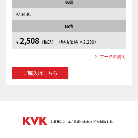
品番
PZ343C
価格
2,508
￥
（税込）〈税抜価格 ￥2,280〉
マークの説明
ご購入はこちら
お客様とともに“快適な水まわり”を創造する。