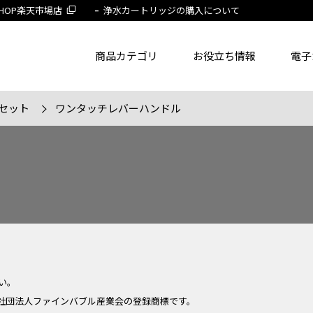
 SHOP楽天市場店
浄水カートリッジの購入について
商品カテゴリ
お役立ち情報
電子
セット
ワンタッチレバーハンドル
了品を除く
節湯水栓製品だけを表示
旧MYM製品だ
品番
商品名
フリー
い。
社団法人ファインバブル産業会の登録商標です。