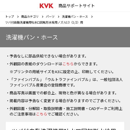
商品サポートサイト
トップ
商品カテゴリ
パーツ
洗濯機パン・ホース
ツバ付自動洗濯機用吐水口回転形水栓用ノズル13（1/2）用
洗濯機パン・ホース
・予告なしに部品供給できない場合があります。
・外観図の表紙のダウンロードは
こちら
からできます。
※プリンタの用紙サイズをA3に設定の上、印刷してください。
・「ファインバブル」「ウルトラファインバブル」は、一般社団法人
ファインバブル産業会の登録商標です。
・商品写真は画面での都合上、現物と色が異なる場合があります。
・掲載内容は予告なく変更する場合がありますのでご了承ください。
・外観図面・分解図・取扱説明書・施工説明書・CADデータご利用上
のご注意事項は
こちら
でご確認ください。