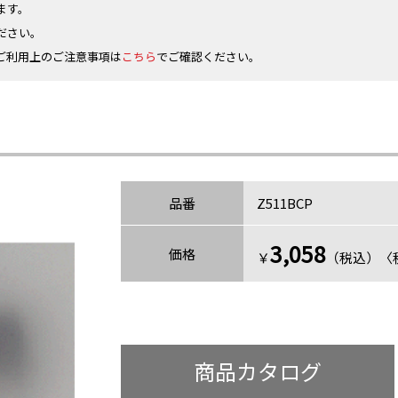
ます。
ださい。
ご利用上のご注意事項は
こちら
でご確認ください。
品番
Z511BCP
3,058
価格
￥
（税込）〈税
商品カタログ