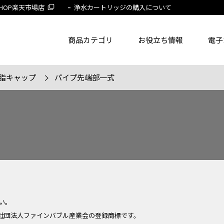
 SHOP楽天市場店
浄水カートリッジの購入について
商品カテゴリ
お役立ち情報
電子
脂キャップ
パイプ先端部一式
了品を除く
節湯水栓製品だけを表示
旧MYM製品だ
品番
商品名
フリー
い。
社団法人ファインバブル産業会の登録商標です。