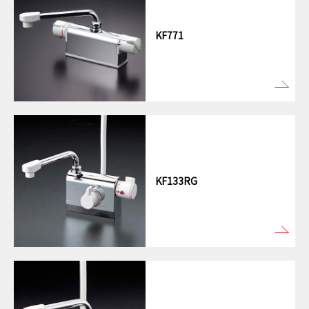
KF771
KF133RG