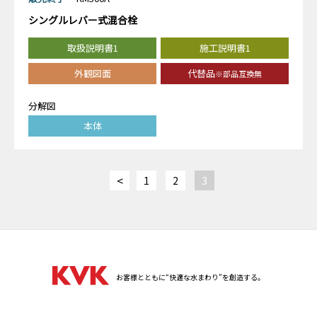
シングルレバー式混合栓
取扱説明書1
施工説明書1
外観図面
代替品
※部品互換無
分解図
本体
<
1
2
3
お客様とともに“快適な水まわり”を創造する。