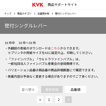
商品サポートサイト
トップ
商品カテゴリ
浴室用水栓
壁付シングルレバー
壁付シングルレバー
33 件中 33 件～33 件
・外観図の表紙のダウンロードは
こちら
からできます。
※プリンタの用紙サイズをA3に設定の上、印刷してください。
・「ファインバブル」「ウルトラファインバブル」は、
一般社団法人ファインバブル産業会の登録商標です。
・バリエーション品番は親品番の商品詳細画面にて確認できます。
・掲載内容は予告なく変更する場合がありますのでご了承ください。
並べ替え
発売年順
品番順
<
1
2
3