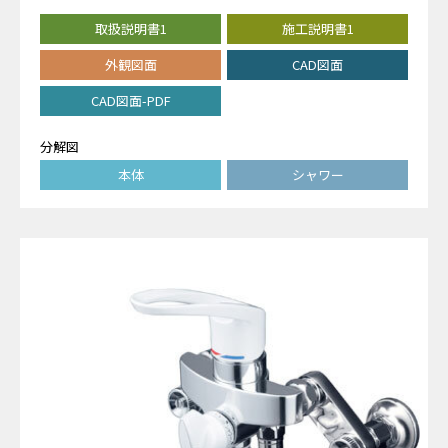
取扱説明書1
施工説明書1
外観図面
CAD図面
CAD図面-PDF
分解図
本体
シャワー