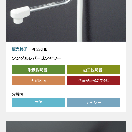
販売終了
KF550HB
シングルレバー式シャワー
取扱説明書1
施工説明書1
外観図面
代替品
※部品互換無
分解図
本体
シャワー