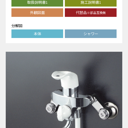
取扱説明書1
施工説明書1
外観図面
代替品
※部品互換無
分解図
本体
シャワー