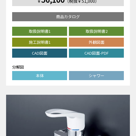
￥
（税抜￥51,000）
商品カタログ
取扱説明書1
取扱説明書2
施工説明書1
外観図面
CAD図面
CAD図面-PDF
分解図
本体
シャワー