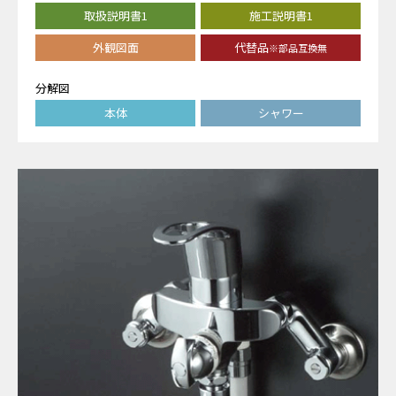
取扱説明書1
施工説明書1
外観図面
代替品
※部品互換無
分解図
本体
シャワー