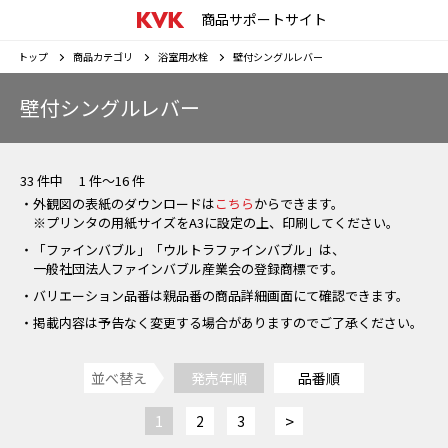
商品サポートサイト
トップ
商品カテゴリ
浴室用水栓
壁付シングルレバー
壁付シングルレバー
33 件中 1 件～16 件
・外観図の表紙のダウンロードは
こちら
からできます。
※プリンタの用紙サイズをA3に設定の上、印刷してください。
・「ファインバブル」「ウルトラファインバブル」は、
一般社団法人ファインバブル産業会の登録商標です。
・バリエーション品番は親品番の商品詳細画面にて確認できます。
・掲載内容は予告なく変更する場合がありますのでご了承ください。
並べ替え
発売年順
品番順
>
1
2
3