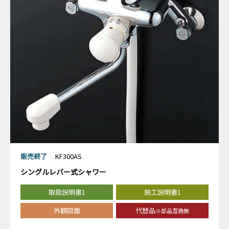
販売終了
KF300AS
シングルレバー式シャワー
取扱説明書1
施工説明書1
外観図面
代替品
※部品互換無