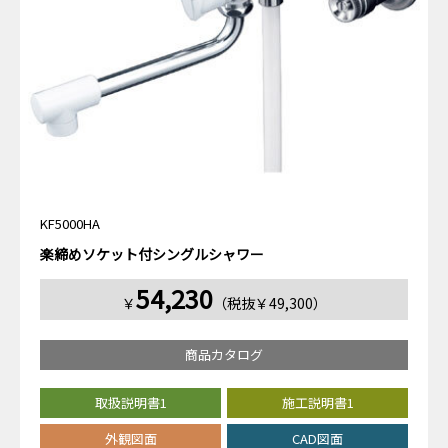
KF5000HA
楽締めソケット付シングルシャワー
54,230
￥
（税抜￥49,300）
商品カタログ
取扱説明書1
施工説明書1
外観図面
CAD図面