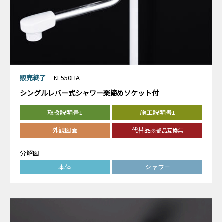
販売終了
KF550HA
シングルレバー式シャワー楽締めソケット付
取扱説明書1
施工説明書1
外観図面
代替品
※部品互換無
分解図
本体
シャワー