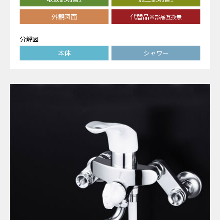
外観図面
代替品
※部品互換無
分解図
本体
シャワー