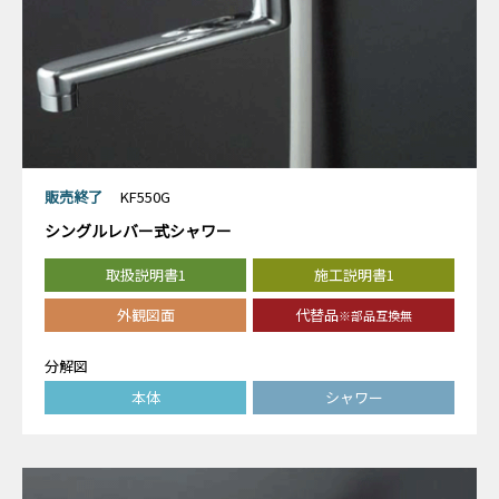
販売終了
KF550G
シングルレバー式シャワー
取扱説明書1
施工説明書1
外観図面
代替品
※部品互換無
分解図
本体
シャワー