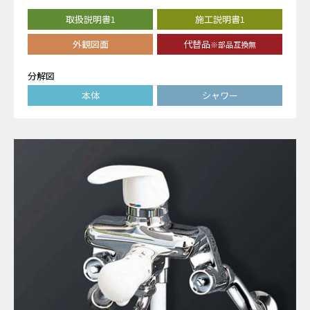
取扱説明書1
施工説明書1
外観図面
代替品
※部品互換無
分解図
本体
シャワー