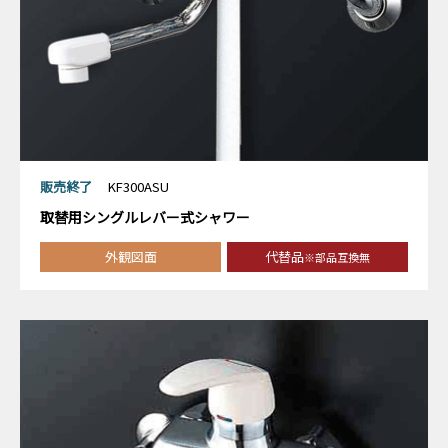
販売終了
KF300ASU
取替用シングルレバー式シャワー
外観図面
代替品
※部品互換無