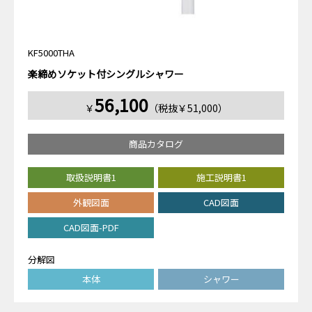
KF5000THA
楽締めソケット付シングルシャワー
56,100
￥
（税抜￥51,000）
商品カタログ
取扱説明書1
施工説明書1
外観図面
CAD図面
CAD図面-PDF
分解図
本体
シャワー