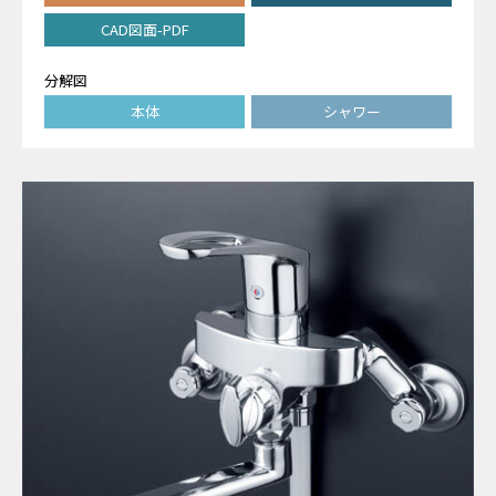
CAD図面-PDF
分解図
本体
シャワー