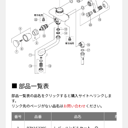
■ 部品一覧表
部品一覧表の品名をクリックすると購入サイトへリンクしま
す。
リンク先のページがない品名は
お問い合わせ
ください。
番号
品番
品名
希望小
￥2,
1
PZK1S336C
レバーハンドルセット 白