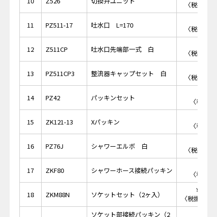
10
Z526
切換弁ユニット
〈税抜価格 
￥3,
11
PZ511-17
吐水口 L=170
〈税抜価格 
￥3,
12
Z511CP
吐水口先端部一式 白
〈税抜価格 
￥1,
13
PZ511CP3
整流器キャップセット 白
〈税抜価格 
￥3
14
PZ42
パッキンセット
〈税抜価格
￥1
15
ZK121-13
Xパッキン
〈税抜価格
￥2,
16
PZ76J
シャワーエルボ 白
〈税抜価格 
￥1
17
ZKF80
シャワーホース接続パッキン
〈税抜価格
￥17,
18
ZKM88N
ソケットセット（2ヶ入）
〈税抜価格 ￥
ソケット部接続パッキン（2
￥2