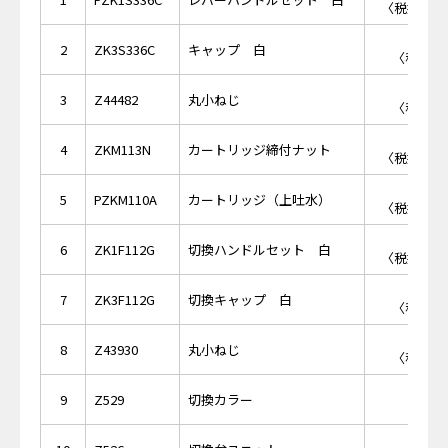
〈税抜価格 
￥4
2
ZK3S336C
キャップ 白
〈税抜価格
￥1
3
Z44482
丸小ねじ
〈税抜価格
￥2,
4
ZKM113N
カートリッジ締付ナット
〈税抜価格 
￥8,
5
PZKM110A
カートリッジ（上吐水）
〈税抜価格 
￥1,
6
ZK1F112G
切換ハンドルセット 白
〈税抜価格 
￥5
7
ZK3F112G
切換キャップ 白
〈税抜価格
￥1
8
Z43930
丸小ねじ
〈税抜価格
9
Z529
切換カラー
￥2,