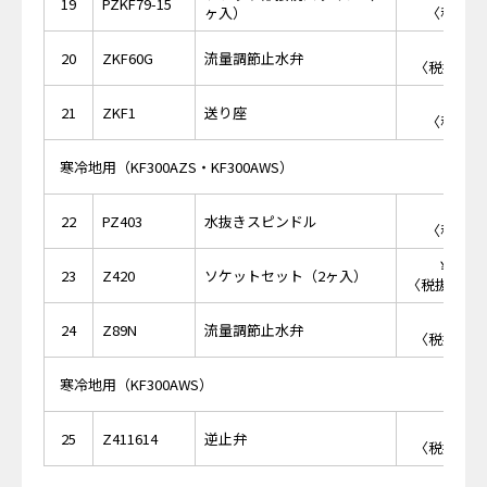
19
PZKF79-15
ヶ入）
〈税抜価格
￥1,
20
ZKF60G
流量調節止水弁
〈税抜価格 
￥8
21
ZKF1
送り座
〈税抜価格
寒冷地用（KF300AZS・KF300AWS）
￥7
22
PZ403
水抜きスピンドル
〈税抜価格
￥20,
23
Z420
ソケットセット（2ヶ入）
〈税抜価格 ￥
￥1,
24
Z89N
流量調節止水弁
〈税抜価格 
寒冷地用（KF300AWS）
￥1,
25
Z411614
逆止弁
〈税抜価格 