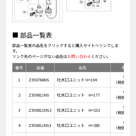
■ 部品一覧表
部品一覧表の品名をクリックすると購入サイトへリンクしま
す。
リンク先のページがない品名は
お問い合わせ
ください。
番号
品番
品名
希望小
￥53,
1
Z350766NS
吐水口ユニット H=104
〈税抜価格 ￥
￥58,
2
Z350811NS
吐水口ユニット H=177
〈税抜価格 ￥
￥62,
3
Z350811NS2
吐水口ユニット H=232
〈税抜価格 ￥
￥65,
4
Z350811NS3
吐水口ユニット H=285
〈税抜価格 ￥