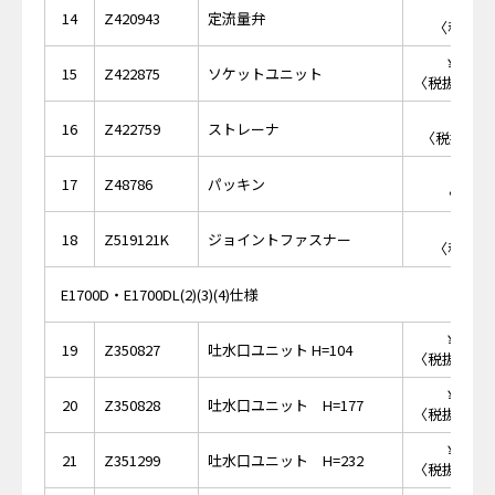
￥1,
14
Z420943
定流量弁
〈税抜価格
￥14,
15
Z422875
ソケットユニット
〈税抜価格 ￥
￥4,
16
Z422759
ストレーナ
〈税抜価格 
￥
17
Z48786
パッキン
〈税抜価
￥2
18
Z519121K
ジョイントファスナー
〈税抜価格
E1700D・E1700DL(2)(3)(4)仕様
￥53,
19
Z350827
吐水口ユニット H=104
〈税抜価格 ￥
￥58,
20
Z350828
吐水口ユニット H=177
〈税抜価格 ￥
￥62,
21
Z351299
吐水口ユニット H=232
〈税抜価格 ￥