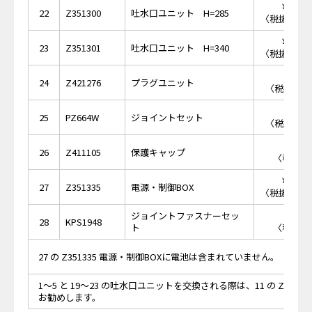
￥65,
22
Z351300
吐水口ユニット H=285
〈税抜価格 ￥
￥68,
23
Z351301
吐水口ユニット H=340
〈税抜価格 ￥
￥4,
24
Z421276
プラグユニット
〈税抜価格 
￥3,
25
PZ664W
ジョイントセット
〈税抜価格 
￥8
26
Z411105
保護キャップ
〈税抜価格
￥66,
27
Z351335
電源・制御BOX
〈税抜価格 ￥
ジョイントファスナーセッ
￥3
28
KPS1948
ト
〈税抜価格
27 の Z351335 電源・制御BOXに電池は含まれていません。
1～5 と 19～23 の吐水口ユニットを交換される際は、11 の Z4209
お勧めします。