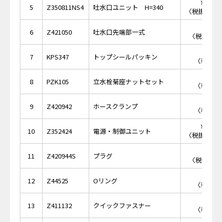
￥68,
5
Z350811NS4
吐水口ユニット H=340
〈税抜価格 ￥
￥4,
6
Z421050
吐水口先端部一式
〈税抜価格 
￥2
7
KPS347
トップシールパッキン
〈税抜価格
￥5
8
PZK105
立水栓菊座ナットセット
〈税抜価格
￥2
9
Z420942
ホースクランプ
〈税抜価格
￥69,
10
Z352424
電源・制御ユニット
〈税抜価格 ￥
￥1,
11
Z420944S
プラグ
〈税抜価格 
￥1
12
Z44525
Oリング
〈税抜価格
￥3
13
Z411132
クイックファスナー
〈税抜価格