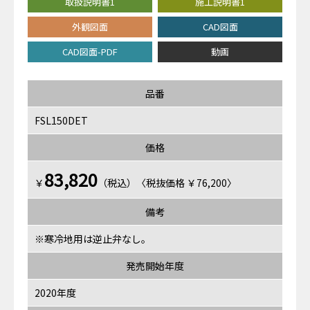
取扱説明書1
施工説明書1
外観図面
CAD図面
CAD図面-PDF
動画
品番
FSL150DET
価格
83,820
￥
（税込）〈税抜価格 ￥76,200〉
備考
※寒冷地用は逆止弁なし。
発売開始年度
2020年度