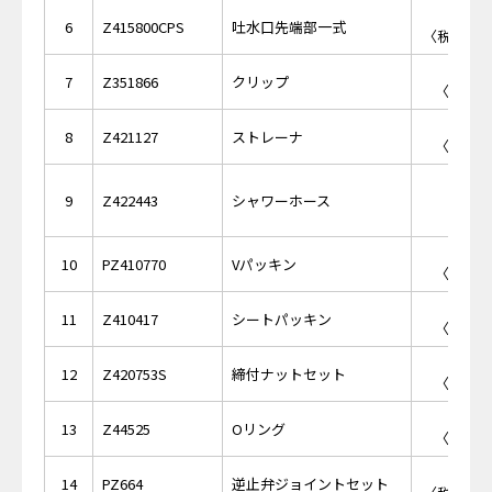
￥3,
6
Z415800CPS
吐水口先端部一式
〈税抜価格 
￥2
7
Z351866
クリップ
〈税抜価
￥1
8
Z421127
ストレーナ
〈税抜価
￥15,
9
Z422443
シャワーホース
￥1
10
PZ410770
Vパッキン
〈税抜価
￥1
11
Z410417
シートパッキン
〈税抜価
￥7
12
Z420753S
締付ナットセット
〈税抜価
￥1
13
Z44525
Oリング
〈税抜価
￥4,
14
PZ664
逆止弁ジョイントセット