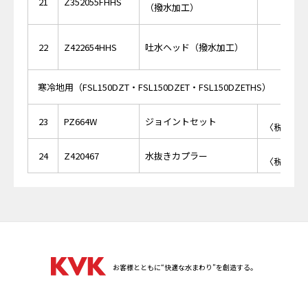
21
Z352055FHHS
（撥水加工）
￥11,
22
Z422654HHS
吐水ヘッド（撥水加工）
寒冷地用（FSL150DZT・FSL150DZET・FSL150DZETHS）
￥3,
23
PZ664W
ジョイントセット
〈税抜価格 
￥5,
24
Z420467
水抜きカプラー
〈税抜価格 
お客様とともに“快適な水まわり”を創造する。