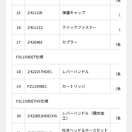
〈税抜価格 
￥8
15
Z411105
保護キャップ
〈税抜価
￥3
16
Z411132
クイックファスナー
〈税抜価
￥3,
17
Z420463
カプラー
〈税抜価格 
FSL150DET仕様
￥6,
18
Z422157HDEC
レバーハンドル
〈税抜価格 
￥7,
19
PZ110YBEC
カートリッジ
〈税抜価格 
FSL150DETHS仕様
レバーハンドル（撥水加
￥7,
20
Z422652HDECHS
工）
〈税抜価格 
￥26,
吐水ヘッド＆ホースセット