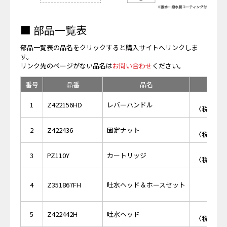
■ 部品一覧表
部品一覧表の品名をクリックすると購入サイトへリンクしま
す。
リンク先のページがない品名は
お問い合わせ
ください。
番号
品番
品名
希望小
￥5,
1
Z422156HD
レバーハンドル
〈税抜価格 
￥6,
2
Z422436
固定ナット
〈税抜価格 
￥5,
3
PZ110Y
カートリッジ
〈税抜価格 
￥23,
4
Z351867FH
吐水ヘッド＆ホースセット
￥8,
5
Z422442H
吐水ヘッド
〈税抜価格 