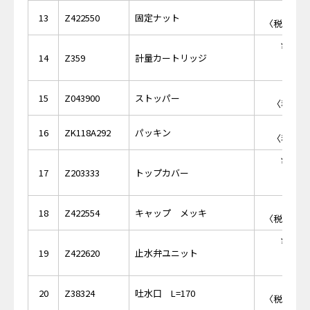
￥6,
13
Z422550
固定ナット
〈税抜価格 
￥13,
14
Z359
計量カートリッジ
￥6
15
Z043900
ストッパー
〈税抜価格
￥4
16
ZK118A292
パッキン
〈税抜価格
￥13,
17
Z203333
トップカバー
￥2,
18
Z422554
キャップ メッキ
〈税抜価格 
￥11,
19
Z422620
止水弁ユニット
￥7,
20
Z38324
吐水口 L=170
〈税抜価格 