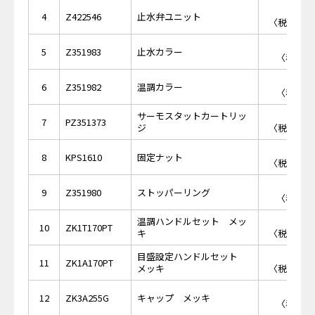
￥6,
4
Z422546
止水弁ユニット
〈税抜価格 
￥7
5
Z351983
止水カラー
〈税抜価格
￥7
6
Z351982
温調カラー
〈税抜価格
サーモスタットカートリッ
￥8,
7
PZ351373
ジ
〈税抜価格 
￥2,
8
KPS1610
固定ナット
〈税抜価格 
￥6
9
Z351980
ストッパーリング
〈税抜価格
温調ハンドルセット メッ
￥4,
10
ZK1T170PT
キ
〈税抜価格 
目盛設定ハンドルセット
￥5,
11
ZK1A170PT
メッキ
〈税抜価格 
￥9
12
ZK3A255G
キャップ メッキ
〈税抜価格