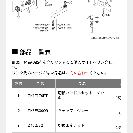
■ 部品一覧表
部品一覧表の品名をクリックすると購入サイトへリンクしま
す。
リンク先のページがない品名は
お問い合わせ
ください。
番号
品番
品名
希望小
切換ハンドルセット メッ
￥3,
1
ZK1F170PT
キ
〈税抜価格 
￥7
2
ZK3F3000G
キャップ グレー
〈税抜価格
￥1,
3
Z422552
切換固定ナット
〈税抜価格 