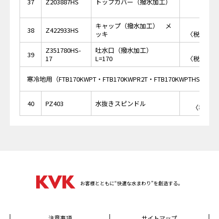
37
Z203887HS
トップカバー（撥水加工）
キャップ（撥水加工） メ
￥4,
38
Z422933HS
ッキ
〈税抜価格 
Z351780HS-
吐水口（撥水加工）
￥9,
39
17
L=170
〈税抜価格 
寒冷地用（FTB170KWPT・FTB170KWPR2T・FTB170KWPTHS）
￥7
40
PZ403
水抜きスピンドル
〈税抜価格
お客様とともに“快適な水まわり”を創造する。
注意事項
サイトマップ