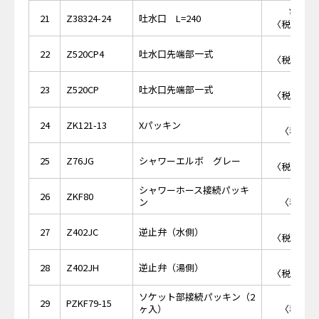
￥10,
21
Z38324-24
吐水口 L=240
〈税抜価格 
￥1,
22
Z520CP4
吐水口先端部一式
〈税抜価格 
￥1,
23
Z520CP
吐水口先端部一式
〈税抜価格 
￥1
24
ZK121-13
Xパッキン
〈税抜価格
￥2,
25
Z76JG
シャワーエルボ グレー
〈税抜価格 
シャワーホース接続パッキ
￥1
26
ZKF80
ン
〈税抜価格
￥1,
27
Z402JC
逆止弁（水側）
〈税抜価格 
￥1,
28
Z402JH
逆止弁（湯側）
〈税抜価格 
ソケット部接続パッキン（2
￥2
29
PZKF79-15
ヶ入）
〈税抜価格