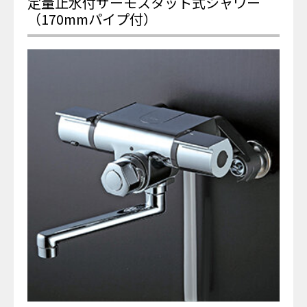
定量止水付サーモスタット式シャワー
（170mmパイプ付）