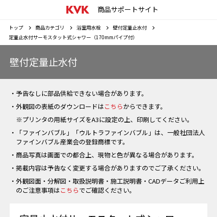
商品サポートサイト
トップ
商品カテゴリ
浴室用水栓
壁付定量止水付
定量止水付サーモスタット式シャワー（170mmパイプ付）
壁付定量止水付
・予告なしに部品供給できない場合があります。
・外観図の表紙のダウンロードは
こちら
からできます。
※プリンタの用紙サイズをA3に設定の上、印刷してください。
・「ファインバブル」「ウルトラファインバブル」は、一般社団法人
ファインバブル産業会の登録商標です。
・商品写真は画面での都合上、現物と色が異なる場合があります。
・掲載内容は予告なく変更する場合がありますのでご了承ください。
・外観図面・分解図・取扱説明書・施工説明書・CADデータご利用上
のご注意事項は
こちら
でご確認ください。