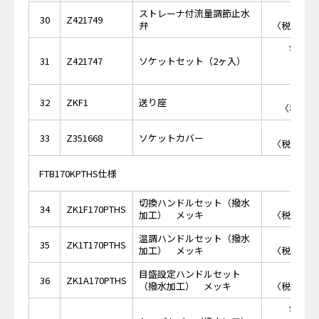
ストレーナ付流量調節止水
￥2,
30
Z421749
弁
〈税抜価格 
￥18,
31
Z421747
ソケットセット（2ヶ入）
￥8
32
ZKF1
送り座
〈税抜価格
￥2,
33
Z351668
ソケットカバー
〈税抜価格 
FTB170KPTHS仕様
切換ハンドルセット（撥水
￥5,
34
ZK1F170PTHS
加工） メッキ
〈税抜価格 
温調ハンドルセット（撥水
￥6,
35
ZK1T170PTHS
加工） メッキ
〈税抜価格 
目盛設定ハンドルセット
￥7,
36
ZK1A170PTHS
（撥水加工） メッキ
〈税抜価格 
￥19,