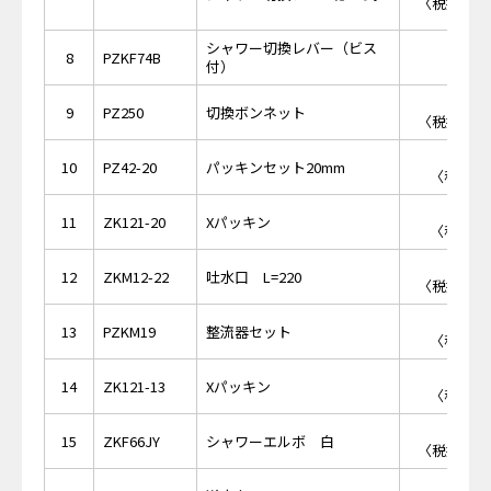
〈税抜価格 
シャワー切換レバー（ビス
8
PZKF74B
付）
￥4,
9
PZ250
切換ボンネット
〈税抜価格 
￥3
10
PZ42-20
パッキンセット20mm
〈税抜価格
￥2
11
ZK121-20
Xパッキン
〈税抜価格
￥5,
12
ZKM12-22
吐水口 L=220
〈税抜価格 
￥9
13
PZKM19
整流器セット
〈税抜価格
￥1
14
ZK121-13
Xパッキン
〈税抜価格
￥3,
15
ZKF66JY
シャワーエルボ 白
〈税抜価格 
￥4