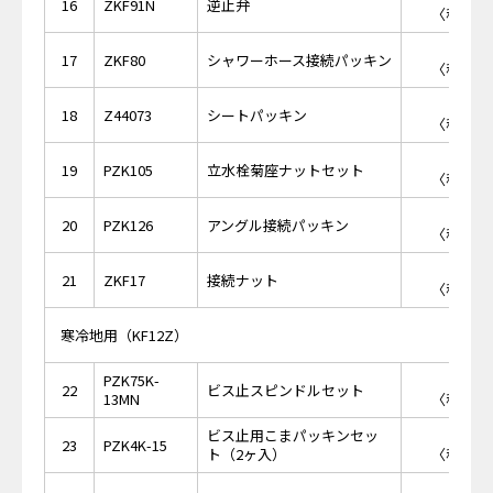
16
ZKF91N
逆止弁
〈税抜価格
￥1
17
ZKF80
シャワーホース接続パッキン
〈税抜価格
￥3
18
Z44073
シートパッキン
〈税抜価格
￥5
19
PZK105
立水栓菊座ナットセット
〈税抜価格
￥4
20
PZK126
アングル接続パッキン
〈税抜価格
￥6
21
ZKF17
接続ナット
〈税抜価格
寒冷地用（KF12Z）
PZK75K-
￥8
22
ビス止スピンドルセット
13MN
〈税抜価格
ビス止用こまパッキンセッ
￥4
23
PZK4K-15
ト（2ヶ入）
〈税抜価格
￥2,