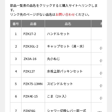
部品一覧表の品名をクリックすると購入サイトへリンクしま
す。
リンク先のページがない品名は
お問い合わせ
ください。
番号
品番
品名
希望小
1
PZK1T-2
ハンドルセット
￥4
2
PZK3GL-2
キャップセット（湯・水）
〈税抜価格
￥1
3
ZK3A-16
丸小ねじ
〈税抜価格
￥2
4
PZK127
水栓上部パッキンセット
〈税抜価格
￥7
5
PZK75-13MN
スピンドルセット
〈税抜価格
￥4
6
PZK4E-15
こま（2ヶ入）
〈税抜価格
￥4,
7
PZKF6G
シャワー切換レバー部一式