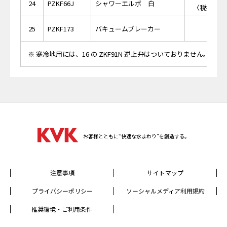
24
PZKF66J
シャワーエルボ 白
〈税抜価格 
25
PZKF173
バキュームブレーカー
※ 寒冷地用には、16 の ZKF91N 逆止弁はついておりません。
お客様とともに“快適な水まわり”を創造する。
注意事項
サイトマップ
プライバシーポリシー
ソーシャルメディア利用規約
推奨環境・ご利用条件