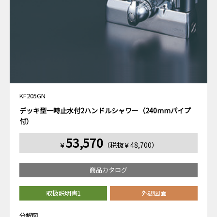
KF205GN
デッキ型一時止水付2ハンドルシャワー（240mmパイプ
付）
53,570
￥
（税抜￥48,700）
商品カタログ
取扱説明書1
外観図面
分解図