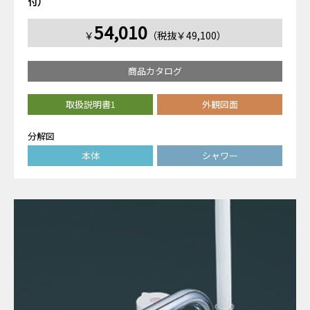
付）
54,010
￥
（税抜￥49,100）
商品カタログ
取扱説明書1
外観図面
分解図
本体
シャワー