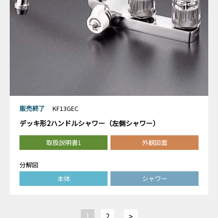
販売終了
KF13GEC
デッキ形2ハンドルシャワー（左側シャワー）
取扱説明書1
外観図面
分解図
本体
シャワー
>
1
2