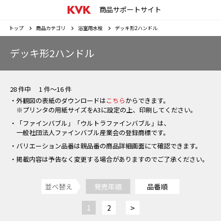
商品サポートサイト
トップ
商品カテゴリ
浴室用水栓
デッキ形2ハンドル
デッキ形2ハンドル
28 件中 1 件～16 件
・外観図の表紙のダウンロードは
こちら
からできます。
※プリンタの用紙サイズをA3に設定の上、印刷してください。
・「ファインバブル」「ウルトラファインバブル」は、
一般社団法人ファインバブル産業会の登録商標です。
・バリエーション品番は親品番の商品詳細画面にて確認できます。
・掲載内容は予告なく変更する場合がありますのでご了承ください。
並べ替え
発売年順
品番順
>
1
2