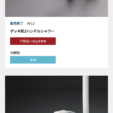
販売終了
KF12
デッキ形2ハンドルシャワー
代替品
※部品互換無
分解図
本体