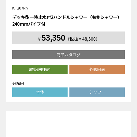
KF207RN
デッキ型一時止水付2ハンドルシャワー（右側シャワー）
240mmパイプ付
53,350
￥
（税抜￥48,500）
商品カタログ
取扱説明書1
外観図面
分解図
本体
シャワー