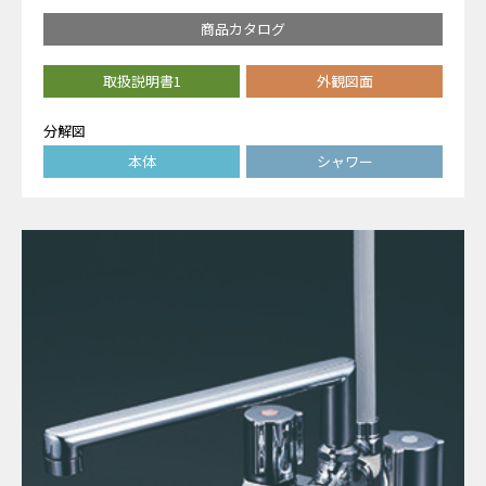
商品カタログ
取扱説明書1
外観図面
分解図
本体
シャワー