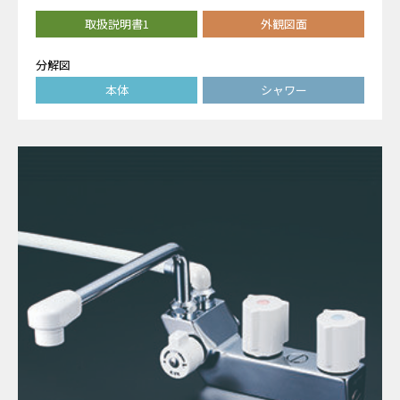
取扱説明書1
外観図面
分解図
本体
シャワー