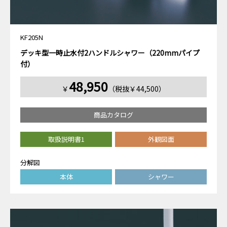
KF205N
デッキ型一時止水付2ハンドルシャワー（220mmパイプ
付）
48,950
￥
（税抜￥44,500）
商品カタログ
取扱説明書1
外観図面
分解図
本体
シャワー