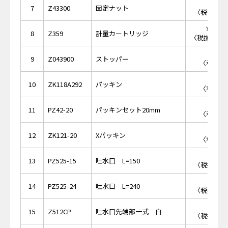
￥6,
7
Z43300
固定ナット
〈税抜価格 
￥13,
8
Z359
計量カートリッジ
〈税抜価格 ￥
￥6
9
Z043900
ストッパー
〈税抜価格
￥4
10
ZK118A292
パッキン
〈税抜価格
￥3
11
PZ42-20
パッキンセット20mm
〈税抜価格
￥2
12
ZK121-20
Xパッキン
〈税抜価格
￥6,
13
PZ525-15
吐水口 L=150
〈税抜価格 
￥7,
14
PZ525-24
吐水口 L=240
〈税抜価格 
￥3,
15
Z512CP
吐水口先端部一式 白
〈税抜価格 