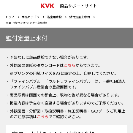
商品サポートサイト
トップ
商品カテゴリ
浴室用水栓
壁付定量止水付
定量止水付ミキシング式混合栓
壁付定量止水付
・予告なしに部品供給できない場合があります。
・外観図の表紙のダウンロードは
こちら
からできます。
※プリンタの用紙サイズをA3に設定の上、印刷してください。
・「ファインバブル」「ウルトラファインバブル」は、一般社団法人
ファインバブル産業会の登録商標です。
・商品写真は画面での都合上、現物と色が異なる場合があります。
・掲載内容は予告なく変更する場合がありますのでご了承ください。
・外観図面・分解図・取扱説明書・施工説明書・CADデータご利用上
のご注意事項は
こちら
でご確認ください。