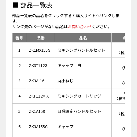
■ 部品一覧表
部品一覧表の品名をクリックすると購入サイトへリンクしま
す。
リンク先のページがない品名は
お問い合わせ
ください。
番号
品番
品名
希望小
￥2,
1
ZK1MX155G
ミキシングハンドルセット
〈税抜価格 
￥5
2
ZK3T112G
キャップ 白
〈税抜価格
￥1
3
ZK3A-16
丸小ねじ
〈税抜価格
￥12,
4
ZKF112MIX
ミキシングカートリッジ
〈税抜価格 ￥
￥3,
5
ZK1A159
目盛設定ハンドルセット
〈税抜価格 
￥7
6
ZK3A155G
キャップ
〈税抜価格