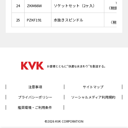
￥20,
24
ZKM66W
ソケットセット（2ヶ入）
〈税抜価格 ￥
￥1,
25
PZKF191
水抜きスピンドル
〈税抜価格 
お客様とともに“快適な水まわり”を創造する。
注意事項
サイトマップ
プライバシーポリシー
ソーシャルメディア利用規約
推奨環境・ご利用条件
©2026 KVK CORPORATION