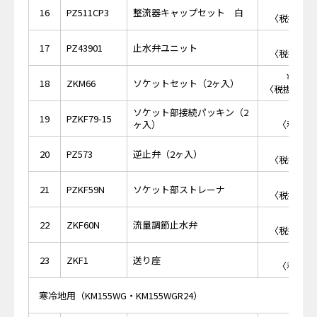
￥1,
16
PZ511CP3
整流器キャップセット 白
〈税抜価格 
￥9,
17
PZ43901
止水弁ユニット
〈税抜価格 
￥17,
18
ZKM66
ソケットセット（2ヶ入）
〈税抜価格 ￥
ソケット部接続パッキン（2
￥2
19
PZKF79-15
ヶ入）
〈税抜価格
￥1,
20
PZ573
逆止弁（2ヶ入）
〈税抜価格 
￥1,
21
PZKF59N
ソケット部ストレーナ
〈税抜価格 
￥1,
22
ZKF60N
流量調節止水弁
〈税抜価格 
￥8
23
ZKF1
送り座
〈税抜価格
寒冷地用（KM155WG・KM155WGR24）