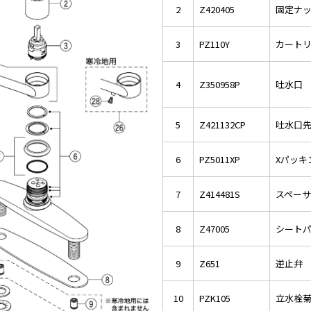
2
Z420405
固定ナ
3
PZ110Y
カート
4
Z350958P
吐水口 L
5
Z421132CP
吐水口
6
PZ5011XP
Xパッキ
7
Z414481S
スペー
8
Z47005
シート
9
Z651
逆止弁
10
PZK105
立水栓