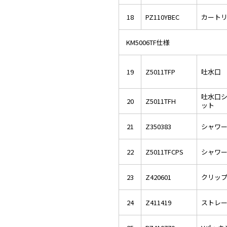
18
PZ110YBEC
カート
KM5006TF仕様
19
Z5011TFP
吐水口 L
吐水口
20
Z5011TFH
ット
21
Z350383
シャワ
22
Z5011TFCPS
シャワ
23
Z420601
クリッ
24
Z411419
ストレ