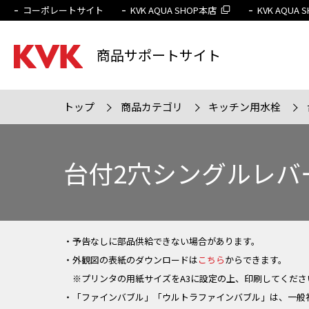
コーポレートサイト
KVK AQUA SHOP本店
KVK AQUA
商品サポートサイト
トップ
商品カテゴリ
キッチン用水栓
検索条件
販売終
台付2穴シングルレバ
・予告なしに部品供給できない場合があります。
・外観図の表紙のダウンロードは
こちら
からできます。
※プリンタの用紙サイズをA3に設定の上、印刷してくださ
・「ファインバブル」「ウルトラファインバブル」は、一般