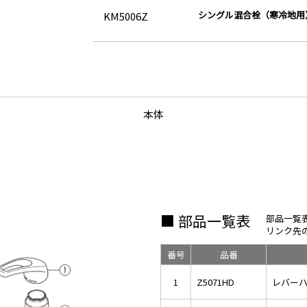
シングル混合栓（寒冷地用
KM5006Z
本体
■ 部品一覧表
部品一覧
リンク先
番号
品番
1
Z5071HD
レバー