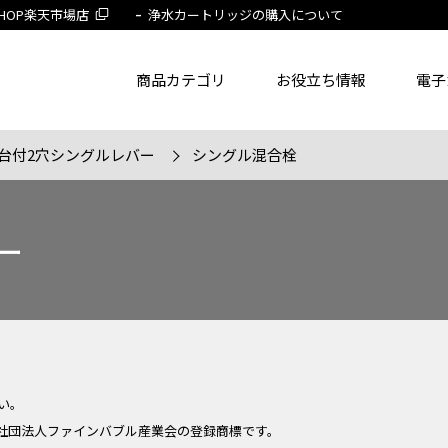
 SHOP楽天市場店
浄水カートリッジの購入について
商品カテゴリ
お役立ち情報
電子
台付2穴シングルレバー
シングル混合栓
了品を除く
節湯水栓製品だけを表示
旧MYM製品だ
ー
品番
商品名
フリー
い。
社団法人ファインバブル産業会の登録商標です。