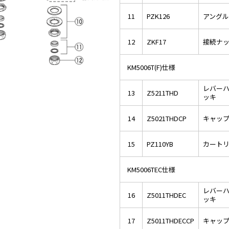
11
PZK126
アング
12
ZKF17
接続ナ
KM5006T(F)仕様
レバー
13
Z5211THD
ッキ
14
Z5021THDCP
キャッ
15
PZ110YB
カート
KM5006TEC仕様
レバー
16
Z5011THDEC
ッキ
17
Z5011THDECCP
キャッ