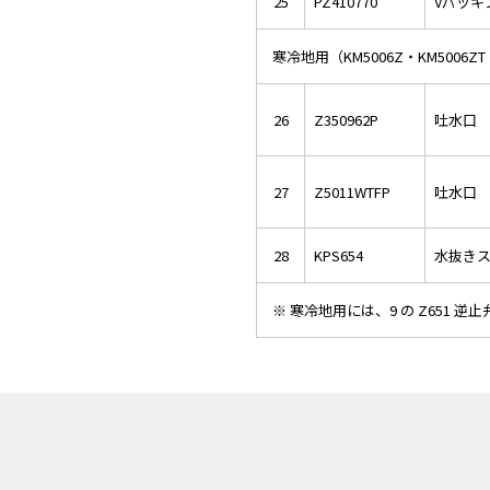
25
PZ410770
Vパッキ
寒冷地用（KM5006Z・KM5006ZT・
26
Z350962P
吐水口 L
27
Z5011WTFP
吐水口 L
28
KPS654
水抜き
※ 寒冷地用には、9 の Z651 