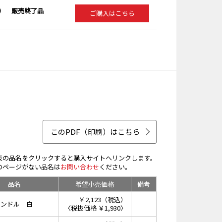
） 販売終了品
ご購入はこちら
このPDF（印刷）はこちら
表の品名をクリックすると購入サイトへリンクします。
のページがない品名は
お問い合わせ
ください。
品名
希望小売価格
備考
￥2,123（税込）
ハンドル 白
〈税抜価格 ￥1,930〉