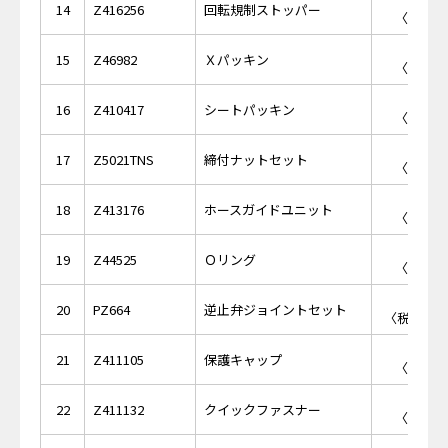
￥3
14
Z416256
回転規制ストッパー
〈税抜価格
￥3
15
Z46982
Ｘパッキン
〈税抜価格
￥1
16
Z410417
シートパッキン
〈税抜価格
￥7
17
Z5021TNS
締付ナットセット
〈税抜価格
￥8
18
Z413176
ホースガイドユニット
〈税抜価格
￥1
19
Z44525
Ｏリング
〈税抜価格
￥4,
20
PZ664
逆止弁ジョイントセット
〈税抜価格 
￥8
21
Z411105
保護キャップ
〈税抜価格
￥3
22
Z411132
クイックファスナー
〈税抜価格