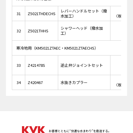
レバーハンドルセット（撥
￥7,
31
Z5021THDECHS
水加工）
〈税抜価格 
￥17,
シャワーヘッド（撥水加
32
Z5021THHS
工）
寒冷地用（KM5021ZTAEC・KM5021ZTAECHS）
￥21,
33
Z421478S
逆止弁ジョイントセット
￥5,
34
Z420467
水抜きカプラー
〈税抜価格 
お客様とともに“快適な水まわり”を創造する。