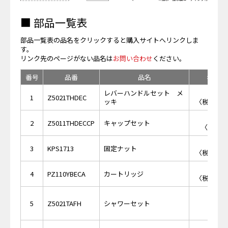
■ 部品一覧表
部品一覧表の品名をクリックすると購入サイトへリンクしま
す。
リンク先のページがない品名は
お問い合わせ
ください。
番号
品番
品名
希望小
レバーハンドルセット メ
￥6,
1
Z5021THDEC
ッキ
〈税抜価格 
￥5
2
Z5011THDECCP
キャップセット
〈税抜価格
￥5,
3
KPS1713
固定ナット
〈税抜価格 
￥7,
4
PZ110YBECA
カートリッジ
〈税抜価格 
￥28,
5
Z5021TAFH
シャワーセット