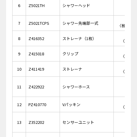
￥14,
6
Z5021TH
シャワーヘッド
￥2,
7
Z5021TCPS
シャワー先端部一式
〈税抜価格 
￥1
8
Z416352
ストレーナ（1枚）
〈税抜価格
￥2
9
Z415018
クリップ
〈税抜価格
￥3
10
Z411419
ストレーナ
〈税抜価格
￥13,
11
Z422922
シャワーホース
￥1
12
PZ410770
Vパッキン
〈税抜価格
￥26,
13
Z352202
センサーユニット