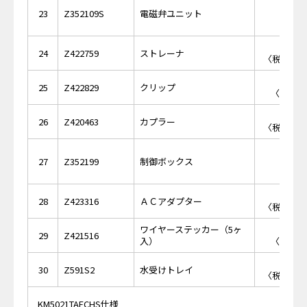
￥28,
23
Z352109S
電磁弁ユニット
￥4,
24
Z422759
ストレーナ
〈税抜価格 
￥6
25
Z422829
クリップ
〈税抜価格
￥3,
26
Z420463
カプラー
〈税抜価格 
￥18,
27
Z352199
制御ボックス
￥7,
28
Z423316
ＡＣアダプター
〈税抜価格 
ワイヤーステッカー（5ヶ
￥4
29
Z421516
入）
〈税抜価格
￥1,
30
Z591S2
水受けトレイ
〈税抜価格 
KM5021TAECHS仕様