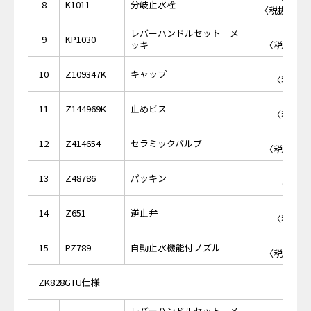
8
K1011
分岐止水栓
〈税抜価格 ￥
レバーハンドルセット メ
￥4,
9
KP1030
ッキ
〈税抜価格 
￥3
10
Z109347K
キャップ
〈税抜価格
￥1
11
Z144969K
止めビス
〈税抜価格
￥2,
12
Z414654
セラミックバルブ
〈税抜価格 
￥
13
Z48786
パッキン
〈税抜価
￥5
14
Z651
逆止弁
〈税抜価格
￥4,
15
PZ789
自動止水機能付ノズル
〈税抜価格 
ZK828GTU仕様
レバーハンドルセット メ
￥5,