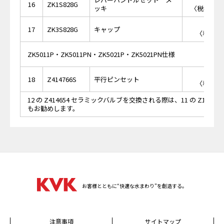
16
ZK1S828G
ッキ
〈税抜価格 
￥8
17
ZK3S828G
キャップ
〈税抜価格
ZK5011P・ZK5011PN・ZK5021P・ZK5021PN仕様
￥5
18
Z414766S
平行ピンセット
〈税抜価格
12 の Z414654 セラミックバルブを交換される際は、11 の Z1449
もお勧めします。
お客様とともに“快適な水まわり”を創造する。
注意事項
サイトマップ