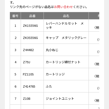
す。
リンク先のページがない品名は
お問い合わせ
ください。
番号
品番
品名
希望小
レバーハンドルセット メ
￥5,
1
ZK1S556G
ッキ
〈税抜価格 
￥4
2
ZK3S556G
キャップ メタリックグレー
〈税抜価格
￥1
3
Z44482
丸小ねじ
〈税抜価格
￥5,
4
Z79J
カートリッジ締付ナット
〈税抜価格 
￥8,
5
PZ110S
カートリッジ
〈税抜価格 
￥7
6
Z414765
ふた
〈税抜価格
￥1,
7
Z108
ジョイントユニット
〈税抜価格 
￥12,