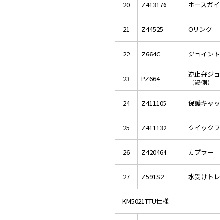
20
Z413176
ホースガイ
21
Z44525
Oリング
22
Z664C
ジョイント
逆止弁ジョ
23
PZ664
（湯側）
24
Z411105
保護キャッ
25
Z411132
クイックフ
26
Z420464
カプラー
27
Z591S2
水受けトレ
KM5021TTU仕様