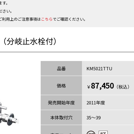
ます。
ださい。
ご利用上のご注意事項は
こちら
でご確認ください。
（分岐止水栓付）
品番
KM5021TTU
87,450
価格
￥
（税込）〈
発売開始年度
2011年度
本体取付穴
35～39