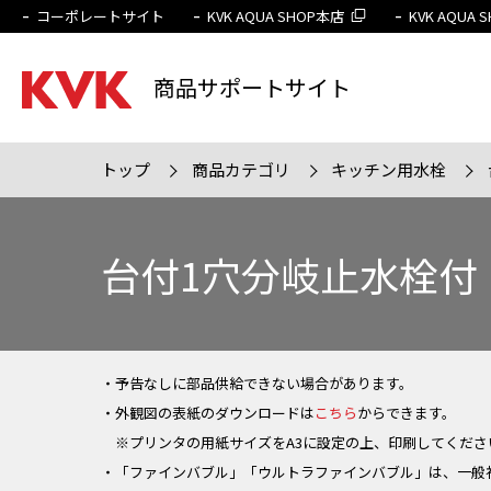
コーポレートサイト
KVK AQUA SHOP本店
KVK AQUA
商品サポートサイト
トップ
商品カテゴリ
キッチン用水栓
検索条件
販売終
台付1穴分岐止水栓付
・予告なしに部品供給できない場合があります。
・外観図の表紙のダウンロードは
こちら
からできます。
※プリンタの用紙サイズをA3に設定の上、印刷してくださ
・「ファインバブル」「ウルトラファインバブル」は、一般