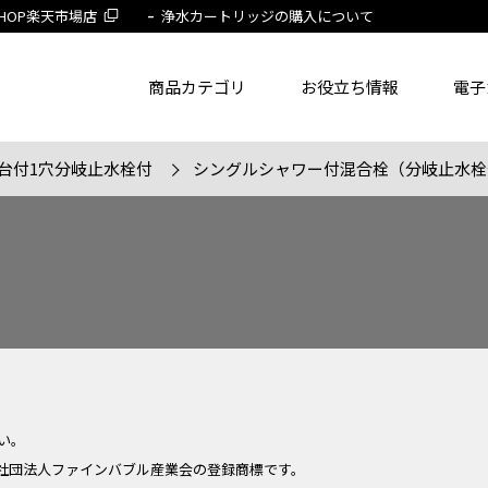
 SHOP楽天市場店
浄水カートリッジの購入について
商品カテゴリ
お役立ち情報
電子
台付1穴分岐止水栓付
シングルシャワー付混合栓（分岐止水栓
了品を除く
節湯水栓製品だけを表示
旧MYM製品だ
品番
商品名
フリー
い。
社団法人ファインバブル産業会の登録商標です。