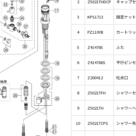
2
Z5021THDCP
キャップセ
3
KPS1713
固定ナット
4
PZ110YB
カートリッ
5
Z414765
ふた
6
Z414766S
平行ピンセ
7
Z200412
吐水口
8
Z5021TFH
シャワーセ
9
Z5021TH
シャワーヘ
10
Z5021TCPS
シャワー先