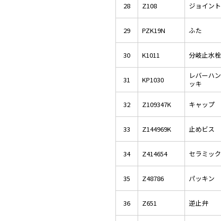
28
Z108
ジョイント
29
PZK19N
ふた
30
K1011
分岐止水栓
レバーハン
31
KP1030
ッキ
32
Z109347K
キャップ
33
Z144969K
止めビス
34
Z414654
セラミック
35
Z48786
パッキン
36
Z651
逆止弁