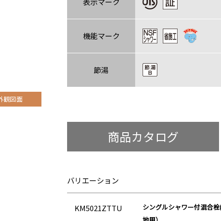
表示マーク
機能マーク
節湯
外観図面
商品カタログ
バリエーション
シングルシャワー付混合栓(
KM5021ZTTU
地用）