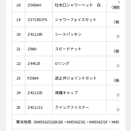
￥12,
18
Z560AH
吐水口シャワーヘッド 白
〈税抜価格 ￥
￥2,
19
Z37195CPS
シャワーフェイスセット
〈税抜価格 
￥2
20
Z411185
シートパッキン
〈税抜価格
￥2,
21
Z660
スピードナット
〈税抜価格 
￥1
22
Z44525
Oリング
〈税抜価格
￥4,
23
PZ664
逆止弁ジョイントセット
〈税抜価格 
￥8
24
Z411105
保護キャップ
〈税抜価格
￥3
25
Z411132
クイックファスナー
〈税抜価格
寒冷地用（KM556Z(G)(R20)・KM556ZGE・KM556ZGF・KM556Z(G