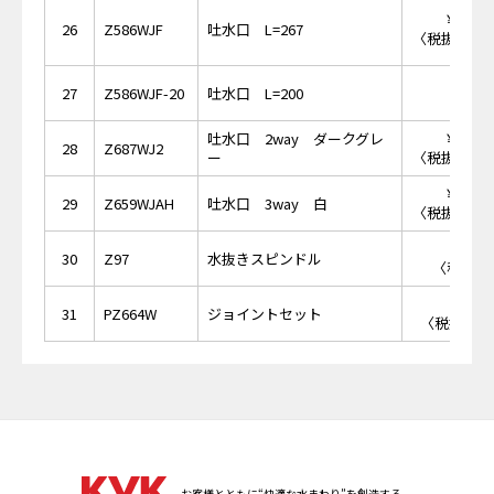
￥14,
26
Z586WJF
吐水口 L=267
〈税抜価格 ￥
27
Z586WJF-20
吐水口 L=200
吐水口 2way ダークグレ
￥18,
28
Z687WJ2
ー
〈税抜価格 ￥
￥22,
29
Z659WJAH
吐水口 3way 白
〈税抜価格 ￥
￥8
30
Z97
水抜きスピンドル
〈税抜価格
￥3,
31
PZ664W
ジョイントセット
〈税抜価格 
お客様とともに“快適な水まわり”を創造する。