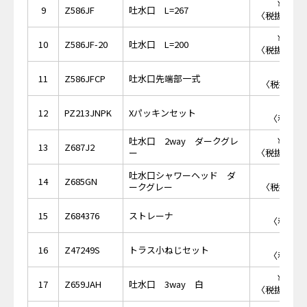
￥13,
9
Z586JF
吐水口 L=267
〈税抜価格 ￥
￥14,
10
Z586JF-20
吐水口 L=200
〈税抜価格 ￥
￥1,
11
Z586JFCP
吐水口先端部一式
〈税抜価格 
￥8
12
PZ213JNPK
Xパッキンセット
〈税抜価格
吐水口 2way ダークグレ
￥17,
13
Z687J2
ー
〈税抜価格 ￥
吐水口シャワーヘッド ダ
￥8,
14
Z685GN
ークグレー
〈税抜価格 
￥2
15
Z684376
ストレーナ
〈税抜価格
￥1
16
Z47249S
トラス小ねじセット
〈税抜価格
￥20,
17
Z659JAH
吐水口 3way 白
〈税抜価格 ￥