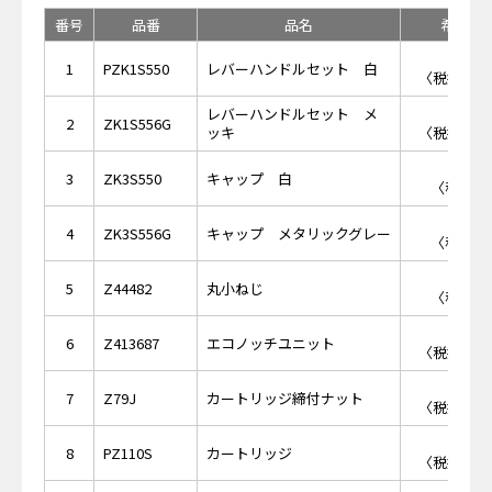
番号
品番
品名
希望小
￥1,
1
PZK1S550
レバーハンドルセット 白
〈税抜価格 
レバーハンドルセット メ
￥5,
2
ZK1S556G
ッキ
〈税抜価格 
￥4
3
ZK3S550
キャップ 白
〈税抜価格
￥4
4
ZK3S556G
キャップ メタリックグレー
〈税抜価格
￥1
5
Z44482
丸小ねじ
〈税抜価格
￥2,
6
Z413687
エコノッチユニット
〈税抜価格 
￥5,
7
Z79J
カートリッジ締付ナット
〈税抜価格 
￥8,
8
PZ110S
カートリッジ
〈税抜価格 