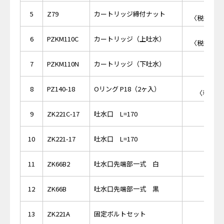
￥2,
5
Z79
カートリッジ締付ナット
〈税抜価格 
￥8,
6
PZKM110C
カートリッジ（上吐水）
〈税抜価格 
7
PZKM110N
カートリッジ（下吐水）
￥2
8
PZ140-18
Oリング P18（2ヶ入）
〈税抜価格
9
ZK221C-17
吐水口 L=170
10
ZK221-17
吐水口 L=170
11
ZK66B2
吐水口先端部一式 白
12
ZK66B
吐水口先端部一式 黒
13
ZK221A
固定ボルトセット