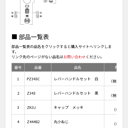
■ 部品一覧表
部品一覧表の品名をクリックすると購入サイトへリンクしま
す。
リンク先のページがない品名は
お問い合わせ
ください。
番号
品番
品名
希望小
￥2,
1
PZ343C
レバーハンドルセット 白
〈税抜価格 
￥2,
2
Z343
レバーハンドルセット 黒
〈税抜価格 
￥8
3
ZK3J
キャップ メッキ
〈税抜価格
￥1
4
Z44482
丸小ねじ
〈税抜価格