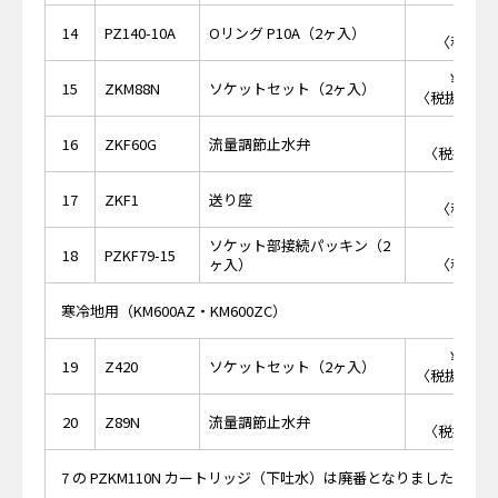
￥2
14
PZ140-10A
Oリング P10A（2ヶ入）
〈税抜価格
￥17,
15
ZKM88N
ソケットセット（2ヶ入）
〈税抜価格 ￥
￥1,
16
ZKF60G
流量調節止水弁
〈税抜価格 
￥8
17
ZKF1
送り座
〈税抜価格
ソケット部接続パッキン（2
￥2
18
PZKF79-15
ヶ入）
〈税抜価格
寒冷地用（KM600AZ・KM600ZC）
￥20,
19
Z420
ソケットセット（2ヶ入）
〈税抜価格 ￥
￥1,
20
Z89N
流量調節止水弁
〈税抜価格 
7 の PZKM110N カートリッジ（下吐水）は廃番となりました。