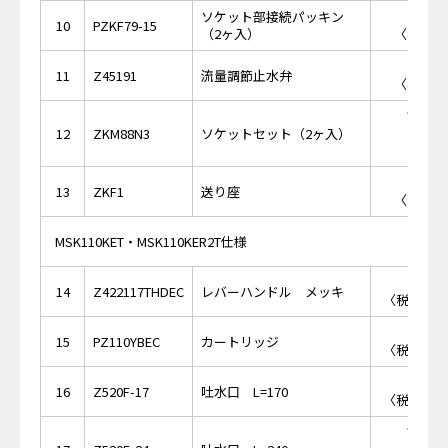
ソケット部接続パッキン
￥2
10
PZKF79-15
（2ヶ入）
〈税抜価格
￥9
11
Z45191
流量調節止水弁
〈税抜価格
￥17,
12
ZKM88N3
ソケットセット（2ヶ入）
￥8
13
ZKF1
送り座
〈税抜価格
MSK110KET・MSK110KER2T仕様
￥6,
14
Z422117THDEC
レバーハンドル メッキ
〈税抜価格 
￥7,
15
PZ110YBEC
カートリッジ
〈税抜価格 
￥8,
16
Z520F-17
吐水口 L=170
〈税抜価格 
￥11,