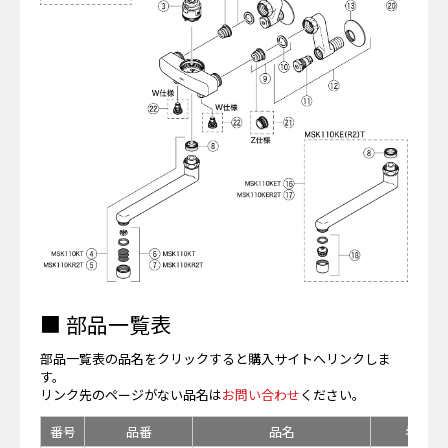
■ 部品一覧表
部品一覧表の品名をクリックすると購入サイトへリンクしま
す。
リンク先のページがない品名は
お問い合わせ
ください。
番号
品番
品名
希望小