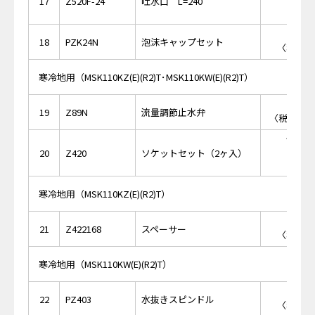
17
Z520F-24
吐水口 L=240
￥9
18
PZK24N
泡沫キャップセット
〈税抜価格
寒冷地用（MSK110KZ(E)(R2)T･MSK110KW(E)(R2)T）
￥1,
19
Z89N
流量調節止水弁
〈税抜価格 
￥20,
20
Z420
ソケットセット（2ヶ入）
寒冷地用（MSK110KZ(E)(R2)T）
￥3
21
Z422168
スペーサー
〈税抜価格
寒冷地用（MSK110KW(E)(R2)T）
￥7
22
PZ403
水抜きスピンドル
〈税抜価格