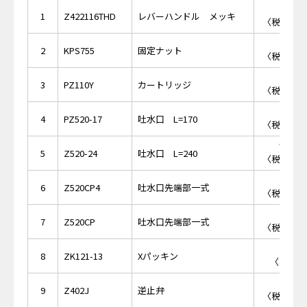
￥5,
1
Z422116THD
レバーハンドル メッキ
〈税抜価格 
￥4,
2
KPS755
固定ナット
〈税抜価格 
￥5,
3
PZ110Y
カートリッジ
〈税抜価格 
￥7,
4
PZ520-17
吐水口 L=170
〈税抜価格 
￥10,
5
Z520-24
吐水口 L=240
〈税抜価格 
￥1,
6
Z520CP4
吐水口先端部一式
〈税抜価格 
￥1,
7
Z520CP
吐水口先端部一式
〈税抜価格 
￥1
8
ZK121-13
Xパッキン
〈税抜価格
￥1,
9
Z402J
逆止弁
〈税抜価格 