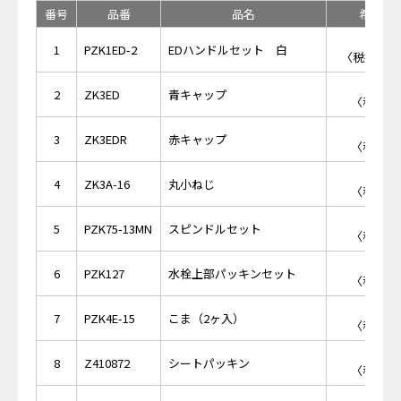
番号
品番
品名
希望小
￥1,
1
PZK1ED-2
EDハンドルセット 白
〈税抜価格 
￥2
2
ZK3ED
青キャップ
〈税抜価格
￥2
3
ZK3EDR
赤キャップ
〈税抜価格
￥1
4
ZK3A-16
丸小ねじ
〈税抜価格
￥7
5
PZK75-13MN
スピンドルセット
〈税抜価格
￥2
6
PZK127
水栓上部パッキンセット
〈税抜価格
￥4
7
PZK4E-15
こま（2ヶ入）
〈税抜価格
￥5
8
Z410872
シートパッキン
〈税抜価格
￥5