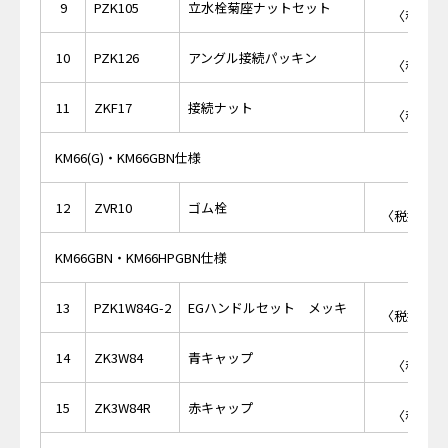
9
PZK105
立水栓菊座ナットセット
〈税抜価格
￥4
10
PZK126
アングル接続パッキン
〈税抜価格
￥6
11
ZKF17
接続ナット
〈税抜価格
KM66(G)・KM66GBN仕様
￥1,
12
ZVR10
ゴム栓
〈税抜価格 
KM66GBN・KM66HPGBN仕様
￥3,
13
PZK1W84G-2
EGハンドルセット メッキ
〈税抜価格 
￥2
14
ZK3W84
青キャップ
〈税抜価格
￥2
15
ZK3W84R
赤キャップ
〈税抜価格