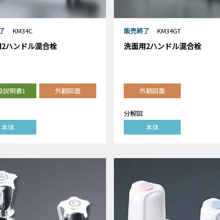
了
KM34C
販売終了
KM34GT
用2ハンドル混合栓
洗面用2ハンドル混合栓
扱説明書1
外観図面
外観図面
分解図
本体
本体