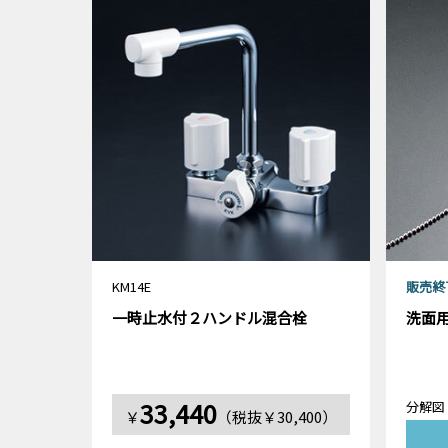
KM14E
販売終
一時止水付２ハンドル混合栓
洗面
33,440
分解図
￥
（税抜￥30,400）