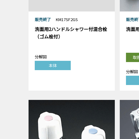
販売終了
KM17SF2GS
販売終
洗面用2ハンドルシャワー付混合栓
洗面
（ゴム栓付）
分解図
取
本体
分解図