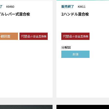
了
KM60
販売終了
KM11
グルレバー式混合栓
2ハンドル混合栓
外観図面
代替品
代替品
※部品互換無
※部品互換無
分解図
本体