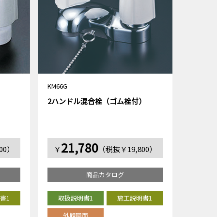
KM66G
）
2ハンドル混合栓（ゴム栓付）
21,780
00）
￥
（税抜￥19,800）
商品カタログ
書1
取扱説明書1
施工説明書1
外観図面