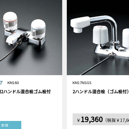
了
KM160
KM17NSGS
用2ハンドル混合栓ゴム栓付
2ハンドル混合栓（ゴム栓付
19,360
￥
（税抜￥17,6
本体