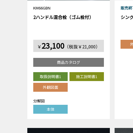
KM66GBN
販売終
2ハンドル混合栓（ゴム栓付）
シン
23,100
￥
（税抜￥21,000）
商品カタログ
取扱説明書1
施工説明書1
外観図面
分解図
本体