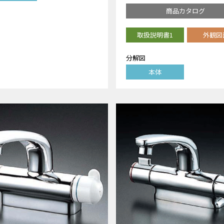
商品カタログ
取扱説明書1
外観図
分解図
本体