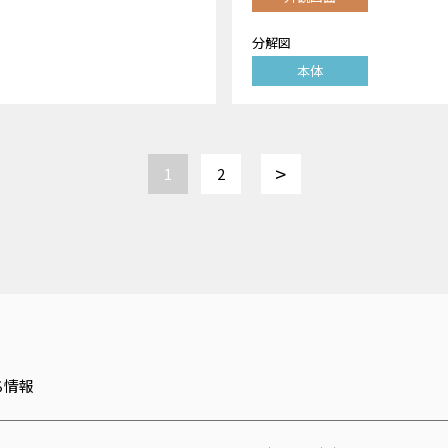
分解図
本体
>
1
2
ち情報