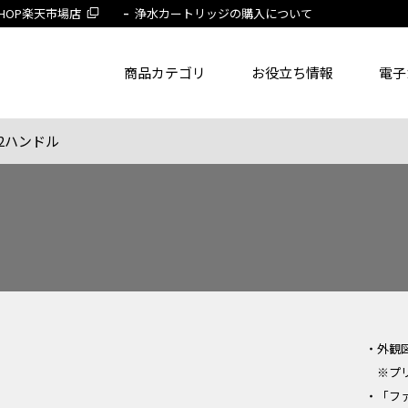
 SHOP楽天市場店
浄水カートリッジの購入について
商品カテゴリ
お役立ち情報
電子
2ハンドル
了品を除く
節湯水栓製品だけを表示
旧MYM製品だ
品番
商品名
フリー
・外観
※プ
・「フ