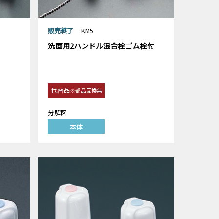
販売終了
KM5
洗面用2ハンドル混合栓ゴム栓付
代替品
※部品互換無
分解図
本体