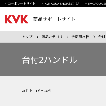
コーポレートサイト
KVK AQUA SHOP本店
KVK AQUA
商品サポートサイト
トップ
商品カテゴリ
洗面用水栓
台付
検索条件
販売終
台付2ハンドル
23 件中 1 件～16 件