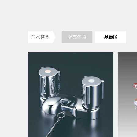
並べ替え
発売年順
品番順