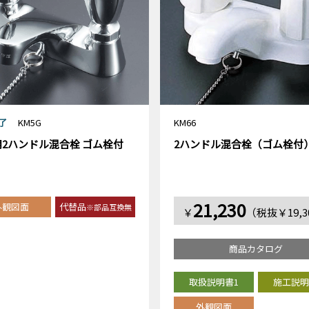
了
KM5G
KM66
2ハンドル混合栓 ゴム栓付
2ハンドル混合栓（ゴム栓付
21,230
外観図面
代替品
※部品互換無
￥
（税抜￥19,3
商品カタログ
取扱説明書1
施工説明
外観図面