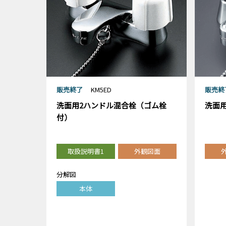
販売終了
KM5ED
販売終
洗面用2ハンドル混合栓（ゴム栓
洗面用
付）
取扱説明書1
外観図面
分解図
本体