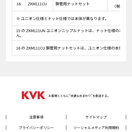
￥2,
16
ZKM111CU
銅管用ナットセット
〈税抜価格 
※ ユニオン仕様とナット仕様では本体が異なります。
15 の ZKM111UN ユニオンニップルナットは、ナット仕様の本体
ん。
16 の ZKM111CU 銅管用ナットセットは、ユニオン仕様の本体に
お客様とともに“快適な水まわり”を創造する。
注意事項
サイトマップ
プライバシーポリシー
ソーシャルメディア利用規約