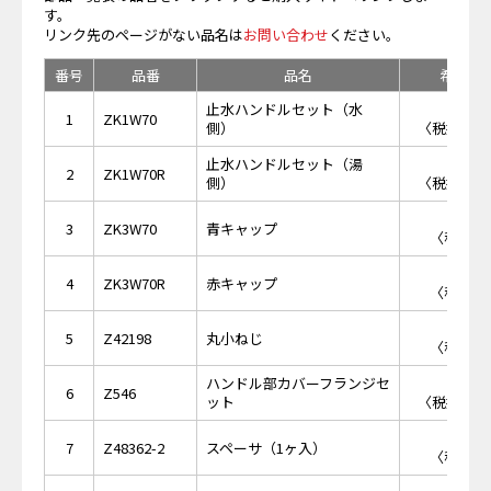
す。
リンク先のページがない品名は
お問い合わせ
ください。
番号
品番
品名
希望小
止水ハンドルセット（水
￥3,
1
ZK1W70
側）
〈税抜価格 
止水ハンドルセット（湯
￥3,
2
ZK1W70R
側）
〈税抜価格 
￥2
3
ZK3W70
青キャップ
〈税抜価格
￥2
4
ZK3W70R
赤キャップ
〈税抜価格
￥1
5
Z42198
丸小ねじ
〈税抜価格
ハンドル部カバーフランジセ
￥4,
6
Z546
ット
〈税抜価格 
￥1
7
Z48362-2
スペーサ（1ヶ入）
〈税抜価格