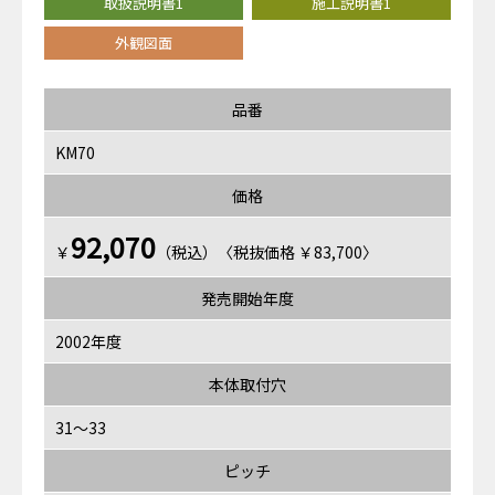
取扱説明書1
施工説明書1
外観図面
品番
KM70
価格
92,070
￥
（税込）〈税抜価格 ￥83,700〉
発売開始年度
2002年度
本体取付穴
31～33
ピッチ