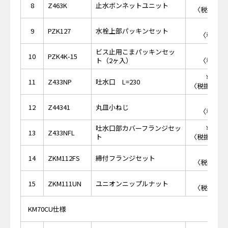
￥2,
8
Z463K
止水ボンネットユニット
〈税抜価格 
￥2
9
PZK127
水栓上部パッキンセット
〈税抜価格
ビス止用こまパッキンセッ
￥4
10
PZK4K-15
ト（2ヶ入）
〈税抜価格
￥34,
11
Z433NP
吐水口 L=230
〈税抜価格 ￥
￥1
12
Z44341
丸皿小ねじ
〈税抜価格
吐水口部カバーフランジセッ
￥16,
13
Z433NFL
ト
〈税抜価格 ￥
￥2,
14
ZKM112FS
締付フランジセット
〈税抜価格 
￥3,
15
ZKM111UN
ユニオンニップルナット
〈税抜価格 
KM70CU仕様