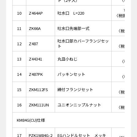
ト（2ヶ入）
〈税抜価格
￥19,
10
Z464AP
吐水口 L=220
〈税抜価格 ￥
￥1,
11
ZK66A
吐水口先端部一式
〈税抜価格 
吐水口部カバーフランジセッ
￥5,
12
Z487
ト
〈税抜価格 
￥1
13
Z44341
丸皿小ねじ
〈税抜価格
￥4
14
Z487PK
パッキンセット
〈税抜価格
￥2,
15
ZKM112FS
締付フランジセット
〈税抜価格 
￥3,
16
ZKM111UN
ユニオンニップルナット
〈税抜価格 
KM84G(CU)仕様
￥3,
17
PZK1W84G-2
EGハンドルセット メッキ