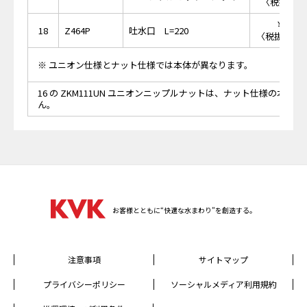
〈税抜価格 
￥18,
18
Z464P
吐水口 L=220
〈税抜価格 ￥
※ ユニオン仕様とナット仕様では本体が異なります。
16 の ZKM111UN ユニオンニップルナットは、ナット仕様の本体
ん。
お客様とともに“快適な水まわり”を創造する。
注意事項
サイトマップ
プライバシーポリシー
ソーシャルメディア利用規約