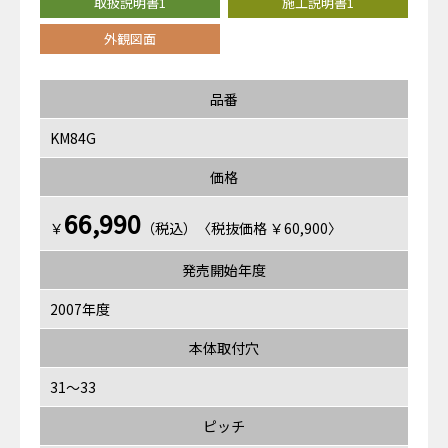
取扱説明書1
施工説明書1
外観図面
品番
KM84G
価格
66,990
￥
（税込）〈税抜価格 ￥60,900〉
発売開始年度
2007年度
本体取付穴
31～33
ピッチ