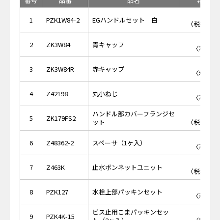
番号
品番
品名
希望小
￥1,
1
PZK1W84-2
EGハンドルセット 白
〈税抜価格 
￥2
2
ZK3W84
青キャップ
〈税抜価格
￥2
3
ZK3W84R
赤キャップ
〈税抜価格
￥1
4
Z42198
丸小ねじ
〈税抜価格
ハンドル部カバーフランジセ
￥4,
5
ZK179FS2
ット
〈税抜価格 
￥1
6
Z48362-2
スペーサ（1ヶ入）
〈税抜価格
￥2,
7
Z463K
止水ボンネットユニット
〈税抜価格 
￥2
8
PZK127
水栓上部パッキンセット
〈税抜価格
ビス止用こまパッキンセッ
￥4
9
PZK4K-15