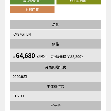
取扱説明書1
施工説明書1
外観図面
品番
KM87GTLN
価格
64,680
￥
（税込）〈税抜価格 ￥58,800〉
発売開始年度
2020年度
本体取付穴
31～33
ピッチ