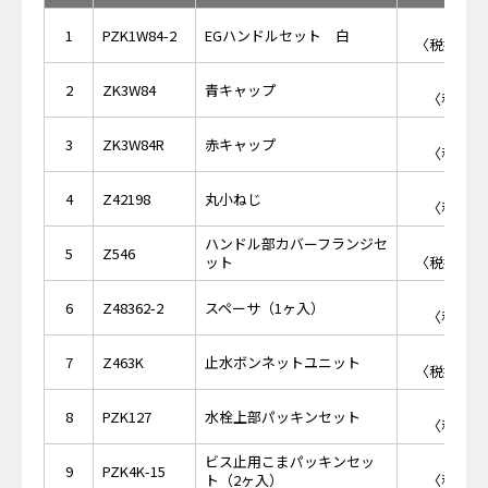
￥1,
1
PZK1W84-2
EGハンドルセット 白
〈税抜価格 
￥2
2
ZK3W84
青キャップ
〈税抜価格
￥2
3
ZK3W84R
赤キャップ
〈税抜価格
￥1
4
Z42198
丸小ねじ
〈税抜価格
ハンドル部カバーフランジセ
￥4,
5
Z546
ット
〈税抜価格 
￥1
6
Z48362-2
スペーサ（1ヶ入）
〈税抜価格
￥2,
7
Z463K
止水ボンネットユニット
〈税抜価格 
￥2
8
PZK127
水栓上部パッキンセット
〈税抜価格
ビス止用こまパッキンセッ
￥4
9
PZK4K-15
ト（2ヶ入）
〈税抜価格