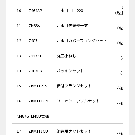
￥19,
10
Z464AP
吐水口 L=220
〈税抜価格 ￥
￥1,
11
ZK66A
吐水口先端部一式
〈税抜価格 
￥5,
12
Z487
吐水口カバーフランジセット
〈税抜価格 
￥1
13
Z44341
丸皿小ねじ
〈税抜価格
￥4
14
Z487PK
パッキンセット
〈税抜価格
￥2,
15
ZKM112FS
締付フランジセット
〈税抜価格 
￥3,
16
ZKM111UN
ユニオンニップルナット
〈税抜価格 
KM87GTLNCU仕様
￥2,
17
ZKM111CU
銅管用ナットセット
〈税抜価格 