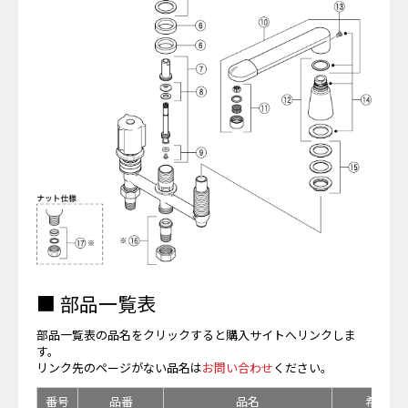
■ 部品一覧表
部品一覧表の品名をクリックすると購入サイトへリンクしま
す。
リンク先のページがない品名は
お問い合わせ
ください。
番号
品番
品名
希望小